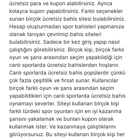
ücretsiz para ve kupon alabilirsiniz. Ayrıca
kolayca kupon yapabilirsiniz. Farklı seçenekler
sunan birçok ücretsiz bahis sitesi bulabilirsiniz.
Hesap oluşturmadan spor bahisleri yapmanıza
olanak tanıyan çevrimiçi bahis siteleri
bulabilirsiniz. Sadece bir kez giriş yapıp nasıl
çalıştığını görebilirsiniz. Birçok kişi, birçok farklı
oyun ve şans arasından seçim yapabildiği için
canlı sporlarda ücretsiz bahislerden hoşlanır.
Canlı sporlarda ücretsiz bahis popülerdir çünkü
çok fazla çeşitlilik ve fırsat sunar. Kullanıcılar
birçok farklı oyun ve şans arasından seçim
yapabildikleri için canlı sporlarda ücretsiz bahis
oynamayı severler. Siteyi kullanan birçok kişi
farklı türdeki spor oyunları için en iyi kazanma
şansını yakalamak ve bunları kupon olarak
kullanmak ister. Ve kazanmaya çalıştıklarını
görüyorsunuz. Bu siteyi kullanan birçok kişi her