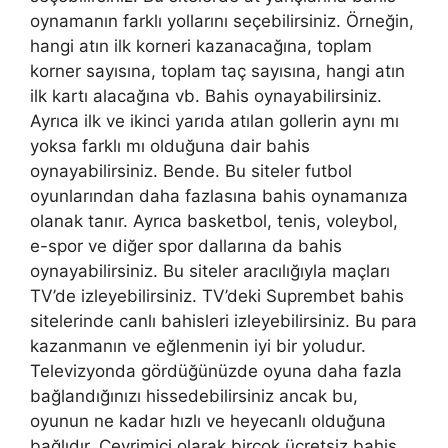
oynamanın farklı yollarını seçebilirsiniz. Örneğin,
hangi atın ilk korneri kazanacağına, toplam
korner sayısına, toplam taç sayısına, hangi atın
ilk kartı alacağına vb. Bahis oynayabilirsiniz.
Ayrıca ilk ve ikinci yarıda atılan gollerin aynı mı
yoksa farklı mı olduğuna dair bahis
oynayabilirsiniz. Bende. Bu siteler futbol
oyunlarından daha fazlasına bahis oynamanıza
olanak tanır. Ayrıca basketbol, tenis, voleybol,
e-spor ve diğer spor dallarına da bahis
oynayabilirsiniz. Bu siteler aracılığıyla maçları
TV’de izleyebilirsiniz. TV’deki Suprembet bahis
sitelerinde canlı bahisleri izleyebilirsiniz. Bu para
kazanmanın ve eğlenmenin iyi bir yoludur.
Televizyonda gördüğünüzde oyuna daha fazla
bağlandığınızı hissedebilirsiniz ancak bu,
oyunun ne kadar hızlı ve heyecanlı olduğuna
bağlıdır. Çevrimiçi olarak birçok ücretsiz bahis