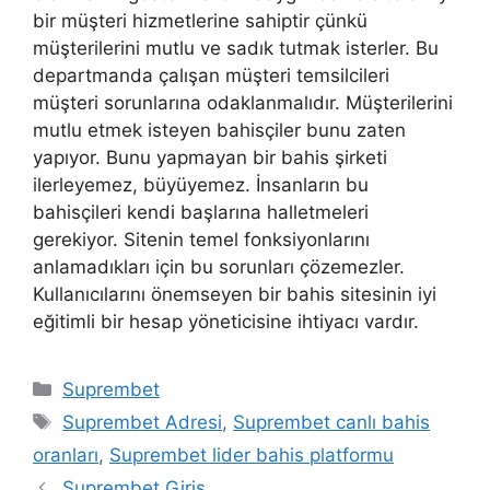
bir müşteri hizmetlerine sahiptir çünkü
müşterilerini mutlu ve sadık tutmak isterler. Bu
departmanda çalışan müşteri temsilcileri
müşteri sorunlarına odaklanmalıdır. Müşterilerini
mutlu etmek isteyen bahisçiler bunu zaten
yapıyor. Bunu yapmayan bir bahis şirketi
ilerleyemez, büyüyemez. İnsanların bu
bahisçileri kendi başlarına halletmeleri
gerekiyor. Sitenin temel fonksiyonlarını
anlamadıkları için bu sorunları çözemezler.
Kullanıcılarını önemseyen bir bahis sitesinin iyi
eğitimli bir hesap yöneticisine ihtiyacı vardır.
Kategoriler
Suprembet
Etiketler
Suprembet Adresi
,
Suprembet canlı bahis
oranları
,
Suprembet lider bahis platformu
Suprembet Giriş