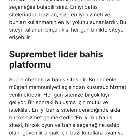
seçeneğini bulabilirsiniz. En iyi bahis
sitelerinden bazıları, size en iyi hizmeti ve
bunları kullanmanın en iyi yolunu sunanlardır. Bu
siteyi kullanan birçok kişi her gün birlikte siteye
erişebilir.
Suprembet lider bahis
platformu
Suprembet en iyi bahis sitesidir. Bu nedenle
müşteri memnuniyeti açısından kusursuz hizmet
verilmektedir. Her gün sitenize birçok kişi
geliyor. Bir sonraki buluşma için mutlu ve
istekliler. En iyi bahis siteleri denildiğinde akla
birçok hizmet gelmektedir. ‘En iyi’ bir bahis
sitesi, birçok oyun ve bahis seçeneğine sahip
olan, güvenilir olmak için bazı kurallara uyan ve