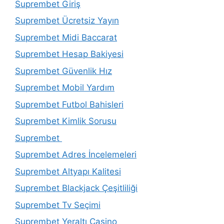
Suprembet Giriş
Suprembet Ücretsiz Yayın
Suprembet Midi Baccarat
Suprembet Hesap Bakiyesi
Suprembet Güvenlik Hız
Suprembet Mobil Yardım
Suprembet Futbol Bahisleri
Suprembet Kimlik Sorusu
Suprembet
Suprembet Adres İncelemeleri
Suprembet Altyapı Kalitesi
Suprembet Blackjack Çeşitliliği
Suprembet Tv Seçimi
Suprembet Yeraltı Casino