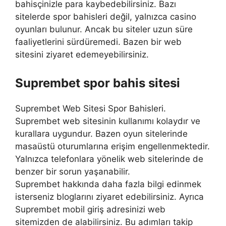
bahisçinizle para kaybedebilirsiniz. Bazı
sitelerde spor bahisleri değil, yalnızca casino
oyunları bulunur. Ancak bu siteler uzun süre
faaliyetlerini sürdüremedi. Bazen bir web
sitesini ziyaret edemeyebilirsiniz.
Suprembet spor bahis sitesi
Suprembet Web Sitesi Spor Bahisleri.
Suprembet web sitesinin kullanımı kolaydır ve
kurallara uygundur. Bazen oyun sitelerinde
masaüstü oturumlarına erişim engellenmektedir.
Yalnızca telefonlara yönelik web sitelerinde de
benzer bir sorun yaşanabilir.
Suprembet hakkında daha fazla bilgi edinmek
isterseniz bloglarını ziyaret edebilirsiniz. Ayrıca
Suprembet mobil giriş adresinizi web
sitemizden de alabilirsiniz. Bu adımları takip