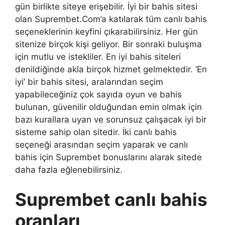
gün birlikte siteye erişebilir. İyi bir bahis sitesi
olan Suprembet.Com’a katılarak tüm canlı bahis
seçeneklerinin keyfini çıkarabilirsiniz. Her gün
sitenize birçok kişi geliyor. Bir sonraki buluşma
için mutlu ve istekliler. En iyi bahis siteleri
denildiğinde akla birçok hizmet gelmektedir. ‘En
iyi’ bir bahis sitesi, aralarından seçim
yapabileceğiniz çok sayıda oyun ve bahis
bulunan, güvenilir olduğundan emin olmak için
bazı kurallara uyan ve sorunsuz çalışacak iyi bir
sisteme sahip olan sitedir. İki canlı bahis
seçeneği arasından seçim yaparak ve canlı
bahis için Suprembet bonuslarını alarak sitede
daha fazla eğlenebilirsiniz.
Suprembet canlı bahis
oranları