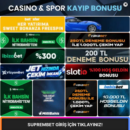
×
SUPREMBET GİRİŞ İÇİN TIKLAYINIZ!