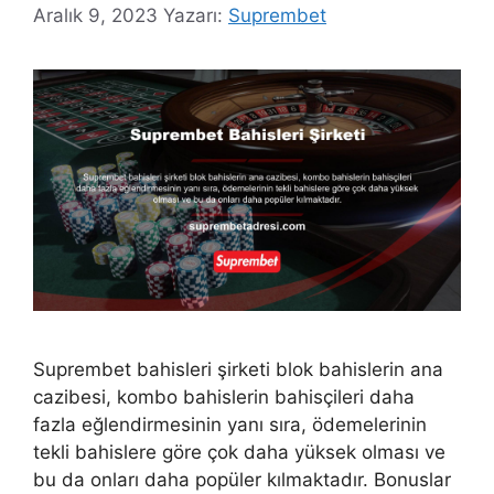
Aralık 9, 2023
Yazarı:
Suprembet
Suprembet bahisleri şirketi blok bahislerin ana
cazibesi, kombo bahislerin bahisçileri daha
fazla eğlendirmesinin yanı sıra, ödemelerinin
tekli bahislere göre çok daha yüksek olması ve
bu da onları daha popüler kılmaktadır. Bonuslar