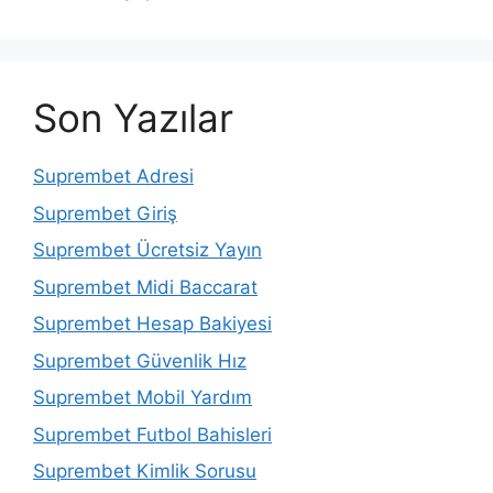
Son Yazılar
Suprembet Adresi
Suprembet Giriş
Suprembet Ücretsiz Yayın
Suprembet Midi Baccarat
Suprembet Hesap Bakiyesi
Suprembet Güvenlik Hız
Suprembet Mobil Yardım
Suprembet Futbol Bahisleri
Suprembet Kimlik Sorusu