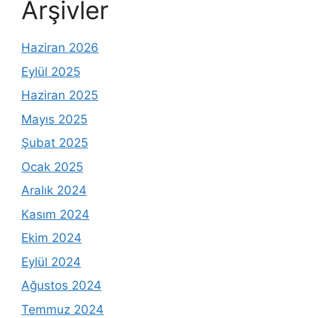
Arşivler
Haziran 2026
Eylül 2025
Haziran 2025
Mayıs 2025
Şubat 2025
Ocak 2025
Aralık 2024
Kasım 2024
Ekim 2024
Eylül 2024
Ağustos 2024
Temmuz 2024