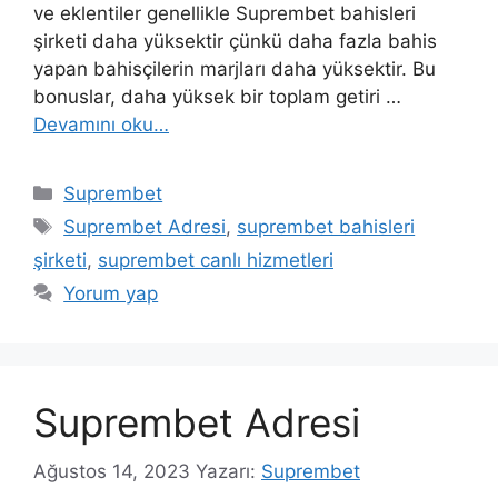
ve eklentiler genellikle Suprembet bahisleri
şirketi daha yüksektir çünkü daha fazla bahis
yapan bahisçilerin marjları daha yüksektir. Bu
bonuslar, daha yüksek bir toplam getiri …
Devamını oku…
Kategoriler
Suprembet
Etiketler
Suprembet Adresi
,
suprembet bahisleri
şirketi
,
suprembet canlı hizmetleri
Yorum yap
Suprembet Adresi
Ağustos 14, 2023
Yazarı:
Suprembet