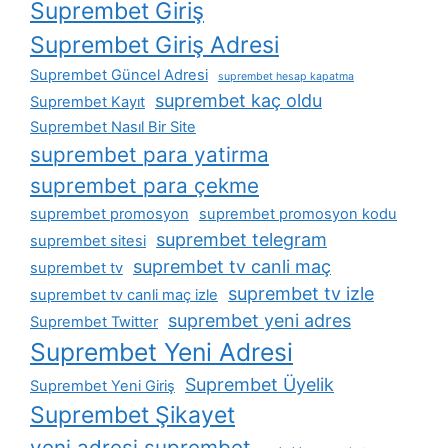
Suprembet Giriş
Suprembet Giriş Adresi
Suprembet Güncel Adresi
suprembet hesap kapatma
suprembet kaç oldu
Suprembet Kayıt
Suprembet Nasıl Bir Site
suprembet para yatirma
suprembet para çekme
suprembet promosyon
suprembet promosyon kodu
suprembet telegram
suprembet sitesi
suprembet tv canli maç
suprembet tv
suprembet tv izle
suprembet tv canli maç izle
suprembet yeni adres
Suprembet Twitter
Suprembet Yeni Adresi
Suprembet Üyelik
Suprembet Yeni Giriş
Suprembet Şikayet
yeni adresi suprembet