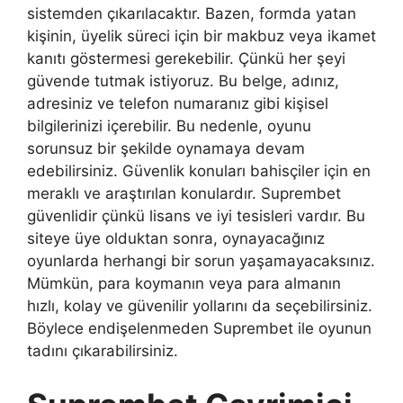
sistemden çıkarılacaktır. Bazen, formda yatan
kişinin, üyelik süreci için bir makbuz veya ikamet
kanıtı göstermesi gerekebilir. Çünkü her şeyi
güvende tutmak istiyoruz. Bu belge, adınız,
adresiniz ve telefon numaranız gibi kişisel
bilgilerinizi içerebilir. Bu nedenle, oyunu
sorunsuz bir şekilde oynamaya devam
edebilirsiniz. Güvenlik konuları bahisçiler için en
meraklı ve araştırılan konulardır. Suprembet
güvenlidir çünkü lisans ve iyi tesisleri vardır. Bu
siteye üye olduktan sonra, oynayacağınız
oyunlarda herhangi bir sorun yaşamayacaksınız.
Mümkün, para koymanın veya para almanın
hızlı, kolay ve güvenilir yollarını da seçebilirsiniz.
Böylece endişelenmeden Suprembet ile oyunun
tadını çıkarabilirsiniz.