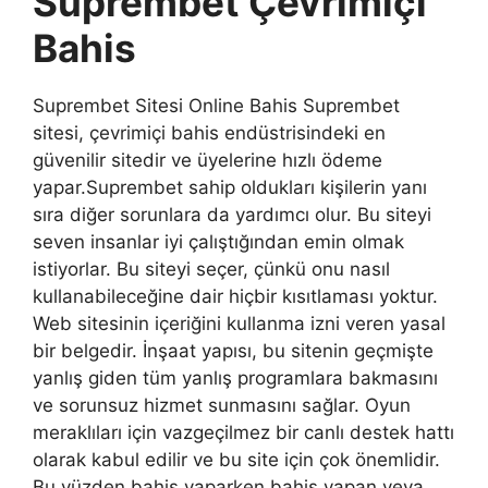
Suprembet Çevrimiçi
Bahis
Suprembet Sitesi Online Bahis Suprembet
sitesi, çevrimiçi bahis endüstrisindeki en
güvenilir sitedir ve üyelerine hızlı ödeme
yapar.Suprembet sahip oldukları kişilerin yanı
sıra diğer sorunlara da yardımcı olur. Bu siteyi
seven insanlar iyi çalıştığından emin olmak
istiyorlar. Bu siteyi seçer, çünkü onu nasıl
kullanabileceğine dair hiçbir kısıtlaması yoktur.
Web sitesinin içeriğini kullanma izni veren yasal
bir belgedir. İnşaat yapısı, bu sitenin geçmişte
yanlış giden tüm yanlış programlara bakmasını
ve sorunsuz hizmet sunmasını sağlar. Oyun
meraklıları için vazgeçilmez bir canlı destek hattı
olarak kabul edilir ve bu site için çok önemlidir.
Bu yüzden bahis yaparken bahis yapan veya