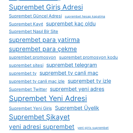
Suprembet Giriş Adresi
Suprembet Güncel Adresi
suprembet hesap kapatma
suprembet kaç oldu
Suprembet Kayıt
Suprembet Nasıl Bir Site
suprembet para yatirma
suprembet para çekme
suprembet promosyon
suprembet promosyon kodu
suprembet telegram
suprembet sitesi
suprembet tv canli maç
suprembet tv
suprembet tv izle
suprembet tv canli maç izle
suprembet yeni adres
Suprembet Twitter
Suprembet Yeni Adresi
Suprembet Üyelik
Suprembet Yeni Giriş
Suprembet Şikayet
yeni adresi suprembet
yeni giris suprembet