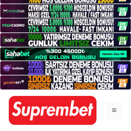
İçeriğe
atla
Menü