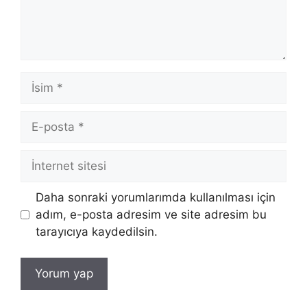
İsim
E-
posta
İnternet
sitesi
Daha sonraki yorumlarımda kullanılması için
adım, e-posta adresim ve site adresim bu
tarayıcıya kaydedilsin.