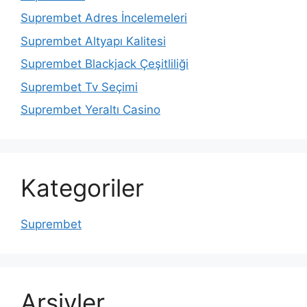
Suprembet Adres İncelemeleri
Suprembet Altyapı Kalitesi
Suprembet Blackjack Çeşitliliği
Suprembet Tv Seçimi
Suprembet Yeraltı Casino
Kategoriler
Suprembet
Arşivler