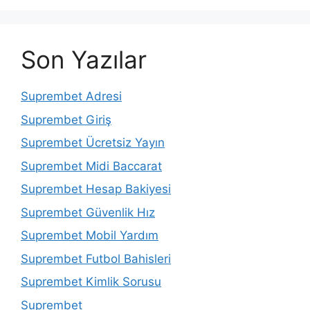
Son Yazılar
Suprembet Adresi
Suprembet Giriş
Suprembet Ücretsiz Yayın
Suprembet Midi Baccarat
Suprembet Hesap Bakiyesi
Suprembet Güvenlik Hız
Suprembet Mobil Yardım
Suprembet Futbol Bahisleri
Suprembet Kimlik Sorusu
Suprembet