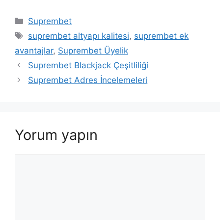
Kategoriler
Suprembet
Etiketler
suprembet altyapı kalitesi
,
suprembet ek
avantajlar
,
Suprembet Üyelik
Suprembet Blackjack Çeşitliliği
Suprembet Adres İncelemeleri
Yorum yapın
Yorum