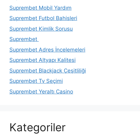
Suprembet Mobil Yardım
Suprembet Futbol Bahisleri
Suprembet Kimlik Sorusu
Suprembet
Suprembet Adres İncelemeleri
Suprembet Altyapı Kalitesi
Suprembet Blackjack Çeşitliliği
Suprembet Tv Seçimi
Suprembet Yeraltı Casino
Kategoriler