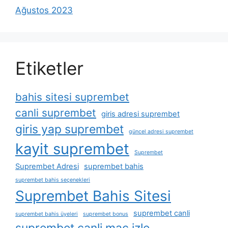
Ağustos 2023
Etiketler
bahis sitesi suprembet
canli suprembet
giris adresi suprembet
giris yap suprembet
güncel adresi suprembet
kayit suprembet
Suprembet
Suprembet Adresi
suprembet bahis
suprembet bahis seçenekleri
Suprembet Bahis Sitesi
suprembet canli
suprembet bahis üyeleri
suprembet bonus
suprembet canli maç izle