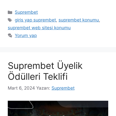
Kategoriler
Suprembet
Etiketler
giris yap suprembet
,
suprembet konumu
,
suprembet web sitesi konumu
Yorum yap
Suprembet Üyelik
Ödülleri Teklifi
Mart 6, 2024
Yazarı:
Suprembet