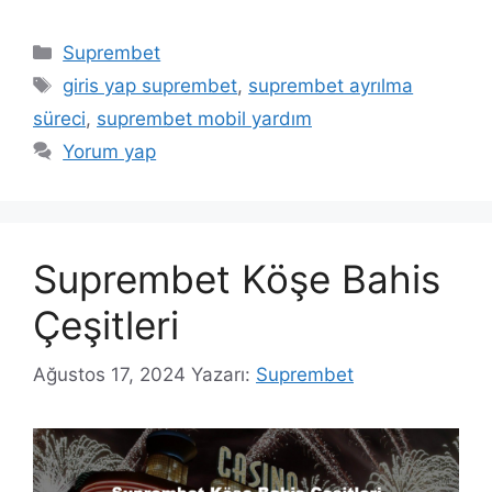
Kategoriler
Suprembet
Etiketler
giris yap suprembet
,
suprembet ayrılma
süreci
,
suprembet mobil yardım
Yorum yap
Suprembet Köşe Bahis
Çeşitleri
Ağustos 17, 2024
Yazarı:
Suprembet