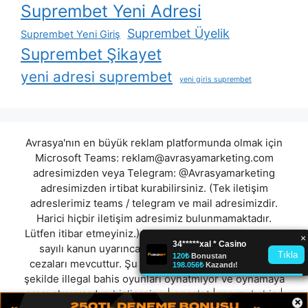
Suprembet Yeni Adresi
Suprembet Üyelik
Suprembet Yeni Giriş
Suprembet Şikayet
yeni adresi suprembet
yeni giris suprembet
Avrasya'nın en büyük reklam platformunda olmak için
Microsoft Teams:
reklam@avrasyamarketing.com
adresimizden veya Telegram: @Avrasyamarketing
adresimizden irtibat kurabilirsiniz. (Tek iletişim
adreslerimiz teams / telegram ve mail adresimizdir.
Harici hiçbir iletişim adresimiz bulunmamaktadır.
Lütfen itibar etmeyiniz.) Türkiye yasalarına göre 7258
sayılı kanun uyarınca yasa dışı bahis oynamanın
cezaları mevcuttur. Şu an bulunduğunuz site hiç bir
şekilde illegal bahis oyunları oynatmıyor ve oynamaya
aracı olmuyordur.
hizlicasino
|
egeslot
|
mevzubahis
|
×