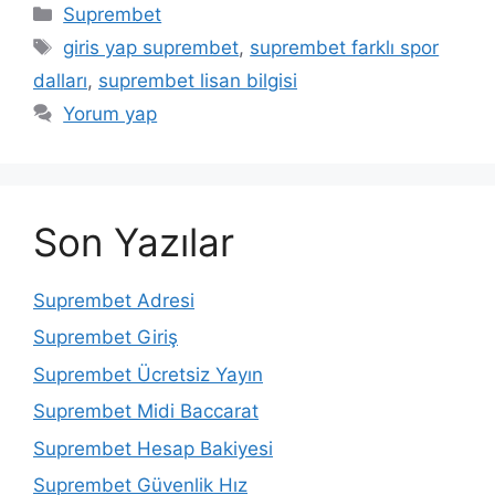
Kategoriler
Suprembet
Etiketler
giris yap suprembet
,
suprembet farklı spor
dalları
,
suprembet lisan bilgisi
Yorum yap
Son Yazılar
Suprembet Adresi
Suprembet Giriş
Suprembet Ücretsiz Yayın
Suprembet Midi Baccarat
Suprembet Hesap Bakiyesi
Suprembet Güvenlik Hız