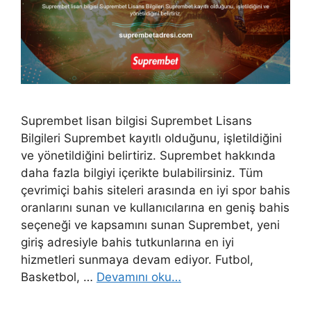
Suprembet lisan bilgisi Suprembet Lisans
Bilgileri Suprembet kayıtlı olduğunu, işletildiğini
ve yönetildiğini belirtiriz. Suprembet hakkında
daha fazla bilgiyi içerikte bulabilirsiniz. Tüm
çevrimiçi bahis siteleri arasında en iyi spor bahis
oranlarını sunan ve kullanıcılarına en geniş bahis
seçeneği ve kapsamını sunan Suprembet, yeni
giriş adresiyle bahis tutkunlarına en iyi
hizmetleri sunmaya devam ediyor. Futbol, ​​
Basketbol, …
Devamını oku…