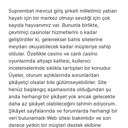
Suprembet mevcut giriş şirketi milletimiz yaban
hayatı için bir merkez olmayı sevdiği için çok
sayıda hayvanımız var. Bununla birlikte,
çevrimiçi casinolar hizmetlerini o kadar
geliştirdiler ki, geleneksel bahis sitelerine
meydan okuyabilecek kadar müşteriye sahip
oldular. Özellikle casino ve canlı casino
oyunlarında altyapı kalitesi, kullanıcı
incelemelerinde sıklıkla tartışılan bir konudur
Üyeler, oturum açtıklarında sorunlardan
şikâyetçi olsalar bile gülümseyebilirler. Site
henüz başlangıç ​​aşamasında olduğundan şu
anda herhangi bir şikâyet yok ancak gelecekte
daha az şikâyet olabileceğini tahmin ediyorum.
Şikâyet sayfalarında ve forumlarda herhangi bir
veri bulunamadı Web sitesi bakımlıdır ve son
derece yetkin bir müşteri destek ekibine