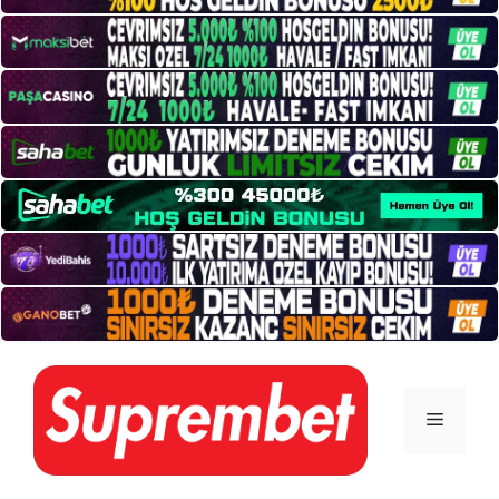
İçeriğe
atla
Menü