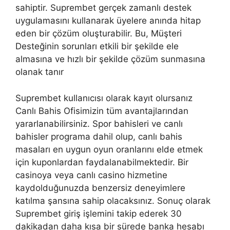
sahiptir. Suprembet gerçek zamanlı destek
uygulamasını kullanarak üyelere anında hitap
eden bir çözüm oluşturabilir. Bu, Müşteri
Desteğinin sorunları etkili bir şekilde ele
almasına ve hızlı bir şekilde çözüm sunmasına
olanak tanır
Suprembet kullanıcısı olarak kayıt olursanız
Canlı Bahis Ofisimizin tüm avantajlarından
yararlanabilirsiniz. Spor bahisleri ve canlı
bahisler programa dahil olup, canlı bahis
masaları en uygun oyun oranlarını elde etmek
için kuponlardan faydalanabilmektedir. Bir
casinoya veya canlı casino hizmetine
kaydolduğunuzda benzersiz deneyimlere
katılma şansına sahip olacaksınız. Sonuç olarak
Suprembet giriş işlemini takip ederek 30
dakikadan daha kısa bir sürede banka hesabı