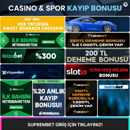
×
SUPREMBET GİRİŞ İÇİN TIKLAYINIZ!