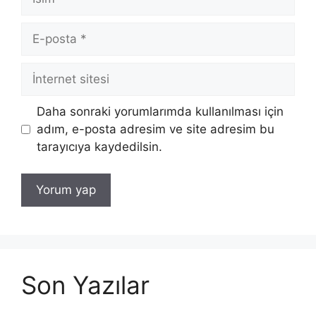
E-
posta
İnternet
sitesi
Daha sonraki yorumlarımda kullanılması için
adım, e-posta adresim ve site adresim bu
tarayıcıya kaydedilsin.
Son Yazılar