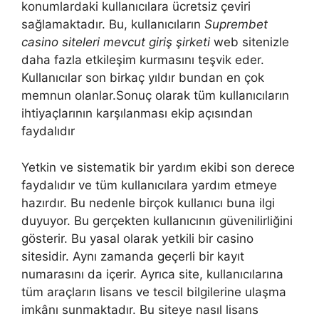
konumlardaki kullanıcılara ücretsiz çeviri
sağlamaktadır. Bu, kullanıcıların
Suprembet
casino siteleri mevcut giriş şirketi
web sitenizle
daha fazla etkileşim kurmasını teşvik eder.
Kullanıcılar son birkaç yıldır bundan en çok
memnun olanlar.Sonuç olarak tüm kullanıcıların
ihtiyaçlarının karşılanması ekip açısından
faydalıdır
Yetkin ve sistematik bir yardım ekibi son derece
faydalıdır ve tüm kullanıcılara yardım etmeye
hazırdır. Bu nedenle birçok kullanıcı buna ilgi
duyuyor. Bu gerçekten kullanıcının güvenilirliğini
gösterir. Bu yasal olarak yetkili bir casino
sitesidir. Aynı zamanda geçerli bir kayıt
numarasını da içerir. Ayrıca site, kullanıcılarına
tüm araçların lisans ve tescil bilgilerine ulaşma
imkânı sunmaktadır. Bu siteye nasıl lisans