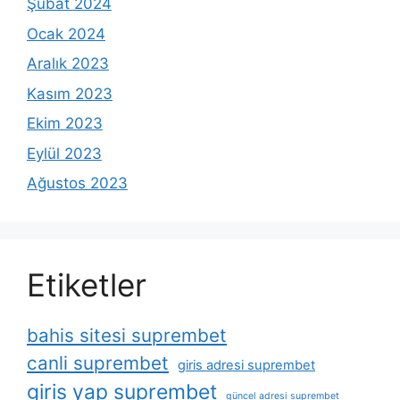
Şubat 2024
Ocak 2024
Aralık 2023
Kasım 2023
Ekim 2023
Eylül 2023
Ağustos 2023
Etiketler
bahis sitesi suprembet
canli suprembet
giris adresi suprembet
giris yap suprembet
güncel adresi suprembet