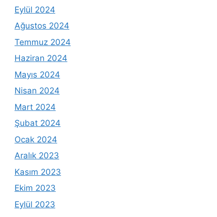
Eylül 2024
Ağustos 2024
Temmuz 2024
Haziran 2024
Mayıs 2024
Nisan 2024
Mart 2024
Şubat 2024
Ocak 2024
Aralık 2023
Kasım 2023
Ekim 2023
Eylül 2023