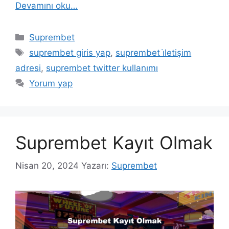
Devamını oku…
Kategoriler
Suprembet
Etiketler
suprembet giris yap
,
suprembet i̇letişim
adresi
,
suprembet twitter kullanımı
Yorum yap
Suprembet Kayıt Olmak
Nisan 20, 2024
Yazarı:
Suprembet