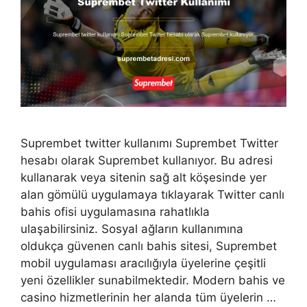
Suprembet twitter kullanımı Suprembet Twitter
hesabı olarak Suprembet kullanıyor. Bu adresi
kullanarak veya sitenin sağ alt köşesinde yer
alan gömülü uygulamaya tıklayarak Twitter canlı
bahis ofisi uygulamasına rahatlıkla
ulaşabilirsiniz. Sosyal ağların kullanımına
oldukça güvenen canlı bahis sitesi, Suprembet
mobil uygulaması aracılığıyla üyelerine çeşitli
yeni özellikler sunabilmektedir. Modern bahis ve
casino hizmetlerinin her alanda tüm üyelerin …