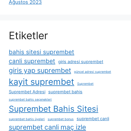
Ağustos 2023
Etiketler
bahis sitesi suprembet
canli suprembet
giris adresi suprembet
giris yap suprembet
güncel adresi suprembet
kayit suprembet
Suprembet
Suprembet Adresi
suprembet bahis
suprembet bahis seçenekleri
Suprembet Bahis Sitesi
suprembet canli
suprembet bahis üyeleri
suprembet bonus
suprembet canli maç izle