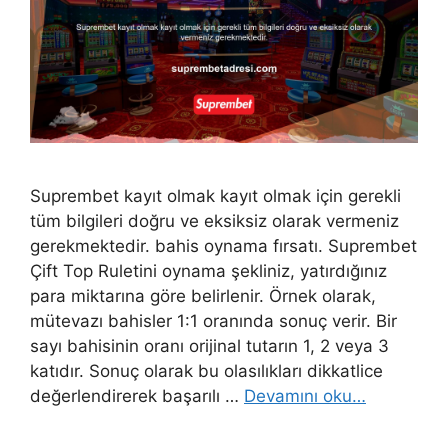
Suprembet kayıt olmak kayıt olmak için gerekli
tüm bilgileri doğru ve eksiksiz olarak vermeniz
gerekmektedir. bahis oynama fırsatı. Suprembet
Çift Top Ruletini oynama şekliniz, yatırdığınız
para miktarına göre belirlenir. Örnek olarak,
mütevazı bahisler 1:1 oranında sonuç verir. Bir
sayı bahisinin oranı orijinal tutarın 1, 2 veya 3
katıdır. Sonuç olarak bu olasılıkları dikkatlice
değerlendirerek başarılı …
Devamını oku…