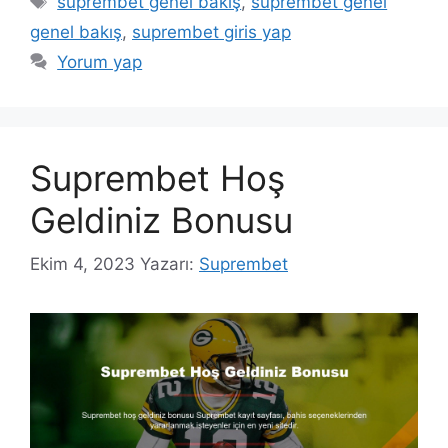
suprembet genel bakış
,
suprembet genel
genel bakış
,
suprembet giris yap
Yorum yap
Suprembet Hoş
Geldiniz Bonusu
Ekim 4, 2023
Yazarı:
Suprembet