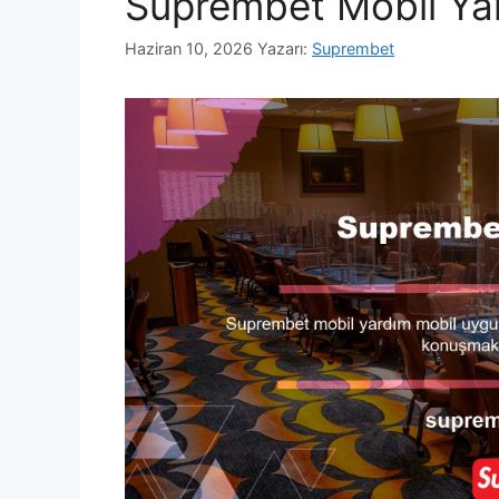
Suprembet Mobil Ya
Haziran 10, 2026
Yazarı:
Suprembet