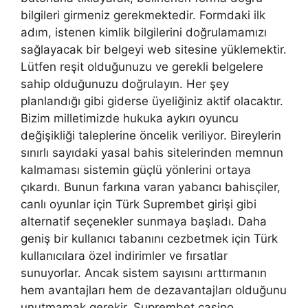
bilgileri girmeniz gerekmektedir. Formdaki ilk
adım, istenen kimlik bilgilerini doğrulamamızı
sağlayacak bir belgeyi web sitesine yüklemektir.
Lütfen reşit olduğunuzu ve gerekli belgelere
sahip olduğunuzu doğrulayın. Her şey
planlandığı gibi giderse üyeliğiniz aktif olacaktır.
Bizim milletimizde hukuka aykırı oyuncu
değişikliği taleplerine öncelik veriliyor. Bireylerin
sınırlı sayıdaki yasal bahis sitelerinden memnun
kalmaması sistemin güçlü yönlerini ortaya
çıkardı. Bunun farkına varan yabancı bahisçiler,
canlı oyunlar için Türk Suprembet girişi gibi
alternatif seçenekler sunmaya başladı. Daha
geniş bir kullanıcı tabanını cezbetmek için Türk
kullanıcılara özel indirimler ve fırsatlar
sunuyorlar. Ancak sistem sayısını arttırmanın
hem avantajları hem de dezavantajları olduğunu
unutmamak gerekir. Suprembet casino