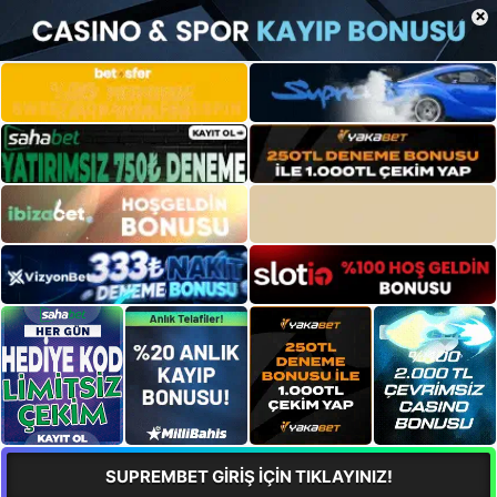
×
SUPREMBET GİRİŞ İÇİN TIKLAYINIZ!