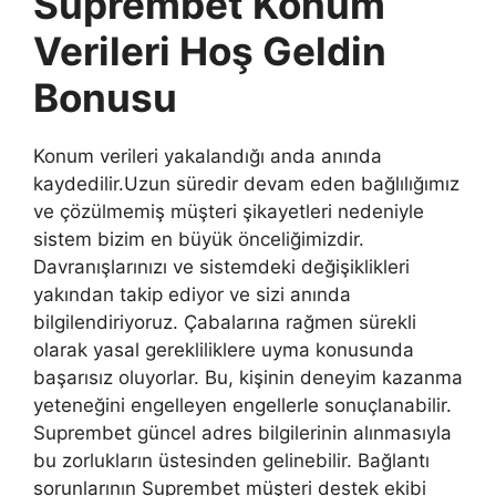
Suprembet Konum
Verileri Hoş Geldin
Bonusu
Konum verileri yakalandığı anda anında
kaydedilir.Uzun süredir devam eden bağlılığımız
ve çözülmemiş müşteri şikayetleri nedeniyle
sistem bizim en büyük önceliğimizdir.
Davranışlarınızı ve sistemdeki değişiklikleri
yakından takip ediyor ve sizi anında
bilgilendiriyoruz. Çabalarına rağmen sürekli
olarak yasal gerekliliklere uyma konusunda
başarısız oluyorlar. Bu, kişinin deneyim kazanma
yeteneğini engelleyen engellerle sonuçlanabilir.
Suprembet güncel adres bilgilerinin alınmasıyla
bu zorlukların üstesinden gelinebilir. Bağlantı
sorunlarının Suprembet müşteri destek ekibi