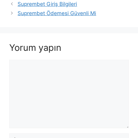
Suprembet Giriş Bilgileri
Suprembet Ödemesi Güvenli Mi
Yorum yapın
Yorum
İsim