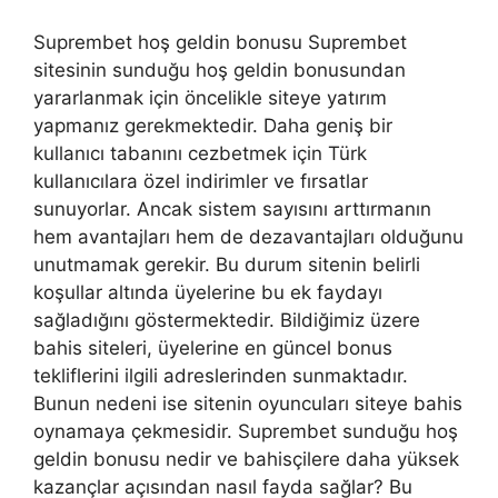
Suprembet hoş geldin bonusu Suprembet
sitesinin sunduğu hoş geldin bonusundan
yararlanmak için öncelikle siteye yatırım
yapmanız gerekmektedir. Daha geniş bir
kullanıcı tabanını cezbetmek için Türk
kullanıcılara özel indirimler ve fırsatlar
sunuyorlar. Ancak sistem sayısını arttırmanın
hem avantajları hem de dezavantajları olduğunu
unutmamak gerekir. Bu durum sitenin belirli
koşullar altında üyelerine bu ek faydayı
sağladığını göstermektedir. Bildiğimiz üzere
bahis siteleri, üyelerine en güncel bonus
tekliflerini ilgili adreslerinden sunmaktadır.
Bunun nedeni ise sitenin oyuncuları siteye bahis
oynamaya çekmesidir. Suprembet sunduğu hoş
geldin bonusu nedir ve bahisçilere daha yüksek
kazançlar açısından nasıl fayda sağlar? Bu