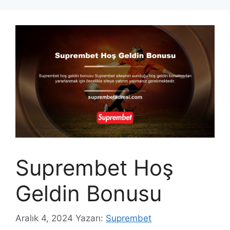
Suprembet Hoş
Geldin Bonusu
Aralık 4, 2024
Yazarı:
Suprembet