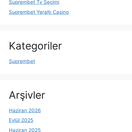
Suprembet Tv Seçimi
Suprembet Yeraltı Casino
Kategoriler
Suprembet
Arşivler
Haziran 2026
Eylül 2025
Haziran 2025