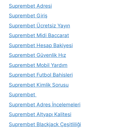
Suprembet Adresi
Suprembet Giriş
Suprembet Ücretsiz Yayın
Suprembet Midi Baccarat
Suprembet Hesap Bakiyesi
Suprembet Güvenlik Hız
Suprembet Mobil Yardım
Suprembet Futbol Bahisleri
Suprembet Kimlik Sorusu
Suprembet
Suprembet Adres İncelemeleri
Suprembet Altyapı Kalitesi
Suprembet Blackjack Çeşitliliği