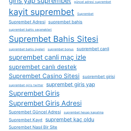
giris yap suprembet
güncel adresi suprembet
kayit suprembet
Suprembet
Suprembet Adresi
suprembet bahis
suprembet bahis seçenekleri
Suprembet Bahis Sitesi
suprembet canli
suprembet bahis üyeleri
suprembet bonus
suprembet canli maç izle
suprembet canlı destek
Suprembet Casino Sitesi
suprembet girisi
suprembet giris yap
suprembet giris twitter
Suprembet Giriş
Suprembet Giriş Adresi
Suprembet Güncel Adresi
suprembet hesap kapatma
suprembet kaç oldu
Suprembet Kayıt
Suprembet Nasıl Bir Site