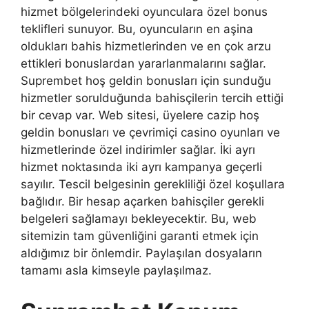
hizmet bölgelerindeki oyunculara özel bonus
teklifleri sunuyor. Bu, oyuncuların en aşina
oldukları bahis hizmetlerinden ve en çok arzu
ettikleri bonuslardan yararlanmalarını sağlar.
Suprembet hoş geldin bonusları için sunduğu
hizmetler sorulduğunda bahisçilerin tercih ettiği
bir cevap var. Web sitesi, üyelere cazip hoş
geldin bonusları ve çevrimiçi casino oyunları ve
hizmetlerinde özel indirimler sağlar. İki ayrı
hizmet noktasında iki ayrı kampanya geçerli
sayılır. Tescil belgesinin gerekliliği özel koşullara
bağlıdır. Bir hesap açarken bahisçiler gerekli
belgeleri sağlamayı bekleyecektir. Bu, web
sitemizin tam güvenliğini garanti etmek için
aldığımız bir önlemdir. Paylaşılan dosyaların
tamamı asla kimseyle paylaşılmaz.