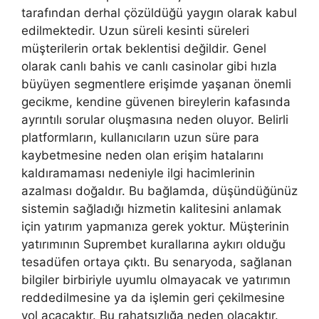
tarafından derhal çözüldüğü yaygın olarak kabul
edilmektedir. Uzun süreli kesinti süreleri
müşterilerin ortak beklentisi değildir. Genel
olarak canlı bahis ve canlı casinolar gibi hızla
büyüyen segmentlere erişimde yaşanan önemli
gecikme, kendine güvenen bireylerin kafasında
ayrıntılı sorular oluşmasına neden oluyor. Belirli
platformların, kullanıcıların uzun süre para
kaybetmesine neden olan erişim hatalarını
kaldıramaması nedeniyle ilgi hacimlerinin
azalması doğaldır. Bu bağlamda, düşündüğünüz
sistemin sağladığı hizmetin kalitesini anlamak
için yatırım yapmanıza gerek yoktur. Müşterinin
yatırımının Suprembet kurallarına aykırı olduğu
tesadüfen ortaya çıktı. Bu senaryoda, sağlanan
bilgiler birbiriyle uyumlu olmayacak ve yatırımın
reddedilmesine ya da işlemin geri çekilmesine
yol açacaktır. Bu rahatsızlığa neden olacaktır.