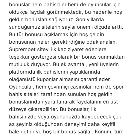
bonuslar hem bahisçiler hem de oyuncular için
oldukça faydalı görünmektedir, bu nedenle hoş
geldin bonusları sağlıyoruz. Son yıllarda
sunduğumuz sitelerin sayısı önemli ölçüde arttı.
Bu tür bonusu açıklamak için hoş geldin
bonusunun neleri gerektirdiğine odaklanalım.
Suprembet siteyi ilk kez ziyaret edenlere
teşekkür göstergesi olarak bir bonus sunmaktan
mutluluk duyuyor. Bu ek avantaj, yeni üyelerin
platformda ilk bahislerini yaptıklarında
olağanüstü kuponlar almasını garanti eder.
Oyuncular, hem çevrimiçi casinolar hem de spor
bahis siteleri tarafından sunulan hoş geldin
bonuslarından yararlanarak faydalarını en üst
düzeye çıkarabilirler. Bu bonuslar, ilk
bahisinizde veya oyununuzda kaybedecek çok
az şeyiniz olduğundan deneyimi daha keyifli
hale getirir ve hoş bir bonus sağlar. Konum, tüm