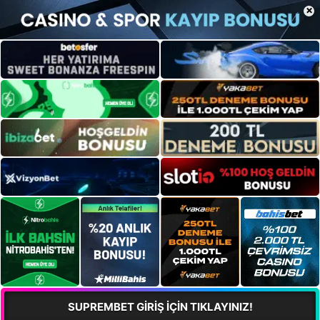
×
SUPREMBET GİRİŞ İÇİN TIKLAYINIZ!