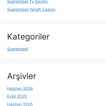
Suprembet Tv Seçimi
Suprembet Yeraltı Casino
Kategoriler
Suprembet
Arşivler
Haziran 2026
Eylül 2025
Haziran 2025