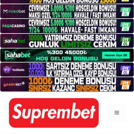
İçeriğe
atla
Menü