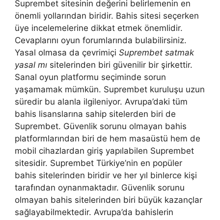
Suprembet sitesinin değerini belirlemenin en
önemli yollarından biridir. Bahis sitesi seçerken
üye incelemelerine dikkat etmek önemlidir.
Cevaplarını oyun forumlarında bulabilirsiniz.
Yasal olmasa da çevrimiçi
Suprembet satmak
yasal mı
sitelerinden biri güvenilir bir şirkettir.
Sanal oyun platformu seçiminde sorun
yaşamamak mümkün. Suprembet kuruluşu uzun
süredir bu alanla ilgileniyor. Avrupa’daki tüm
bahis lisanslarına sahip sitelerden biri de
Suprembet. Güvenlik sorunu olmayan bahis
platformlarından biri de hem masaüstü hem de
mobil cihazlardan giriş yapılabilen Suprembet
sitesidir. Suprembet Türkiye’nin en popüler
bahis sitelerinden biridir ve her yıl binlerce kişi
tarafından oynanmaktadır. Güvenlik sorunu
olmayan bahis sitelerinden biri büyük kazançlar
sağlayabilmektedir. Avrupa’da bahislerin