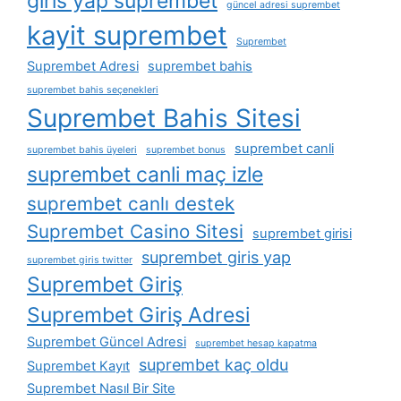
giris yap suprembet
güncel adresi suprembet
kayit suprembet
Suprembet
Suprembet Adresi
suprembet bahis
suprembet bahis seçenekleri
Suprembet Bahis Sitesi
suprembet canli
suprembet bahis üyeleri
suprembet bonus
suprembet canli maç izle
suprembet canlı destek
Suprembet Casino Sitesi
suprembet girisi
suprembet giris yap
suprembet giris twitter
Suprembet Giriş
Suprembet Giriş Adresi
Suprembet Güncel Adresi
suprembet hesap kapatma
suprembet kaç oldu
Suprembet Kayıt
Suprembet Nasıl Bir Site