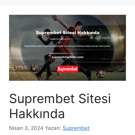
Suprembet Sitesi
Hakkında
Nisan 3, 2024
Yazarı:
Suprembet