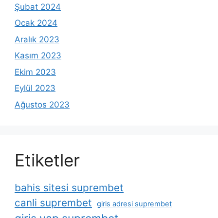
Şubat 2024
Ocak 2024
Aralık 2023
Kasım 2023
Ekim 2023
Eylül 2023
Ağustos 2023
Etiketler
bahis sitesi suprembet
canli suprembet
giris adresi suprembet