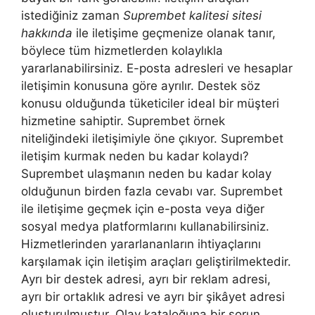
istediğiniz zaman
Suprembet kalitesi sitesi
hakkında
ile iletişime geçmenize olanak tanır,
böylece tüm hizmetlerden kolaylıkla
yararlanabilirsiniz. E-posta adresleri ve hesaplar
iletişimin konusuna göre ayrılır. Destek söz
konusu olduğunda tüketiciler ideal bir müşteri
hizmetine sahiptir. Suprembet örnek
niteliğindeki iletişimiyle öne çıkıyor. Suprembet
iletişim kurmak neden bu kadar kolaydı?
Suprembet ulaşmanın neden bu kadar kolay
olduğunun birden fazla cevabı var. Suprembet
ile iletişime geçmek için e-posta veya diğer
sosyal medya platformlarını kullanabilirsiniz.
Hizmetlerinden yararlananların ihtiyaçlarını
karşılamak için iletişim araçları geliştirilmektedir.
Ayrı bir destek adresi, ayrı bir reklam adresi,
ayrı bir ortaklık adresi ve ayrı bir şikâyet adresi
oluşturulmuştur. Olay kataloğuna bir sorun