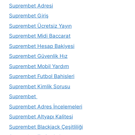
Suprembet Adresi
Suprembet Giriş
Suprembet Ücretsiz Yayın
Suprembet Midi Baccarat
Suprembet Hesap Bakiyesi
Suprembet Güvenlik Hız
Suprembet Mobil Yardım
Suprembet Futbol Bahisleri
Suprembet Kimlik Sorusu
Suprembet
Suprembet Adres İncelemeleri
Suprembet Altyapı Kalitesi
Suprembet Blackjack Çeşitliliği