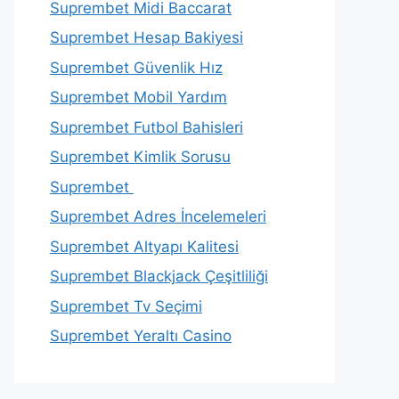
Suprembet Midi Baccarat
Suprembet Hesap Bakiyesi
Suprembet Güvenlik Hız
Suprembet Mobil Yardım
Suprembet Futbol Bahisleri
Suprembet Kimlik Sorusu
Suprembet
Suprembet Adres İncelemeleri
Suprembet Altyapı Kalitesi
Suprembet Blackjack Çeşitliliği
Suprembet Tv Seçimi
Suprembet Yeraltı Casino