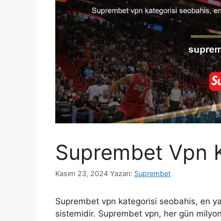
Suprembet Vpn K
Kasım 23, 2024
Yazarı:
Suprembet
Suprembet vpn kategorisi seobahis, en yay
sistemidir. Suprembet vpn, her gün milyonl