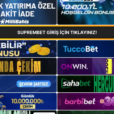
SUPREMBET GİRİŞ İÇİN TIKLAYINIZ!