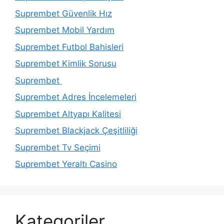
Suprembet Güvenlik Hız
Suprembet Mobil Yardım
Suprembet Futbol Bahisleri
Suprembet Kimlik Sorusu
Suprembet
Suprembet Adres İncelemeleri
Suprembet Altyapı Kalitesi
Suprembet Blackjack Çeşitliliği
Suprembet Tv Seçimi
Suprembet Yeraltı Casino
Kategoriler