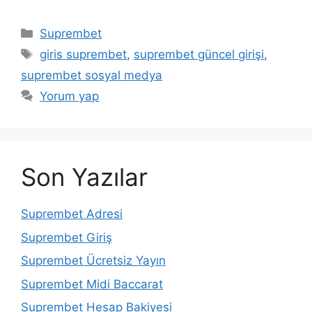
Kategoriler
Suprembet
Etiketler
giris suprembet
,
suprembet güncel girişi
,
suprembet sosyal medya
Yorum yap
Son Yazılar
Suprembet Adresi
Suprembet Giriş
Suprembet Ücretsiz Yayın
Suprembet Midi Baccarat
Suprembet Hesap Bakiyesi