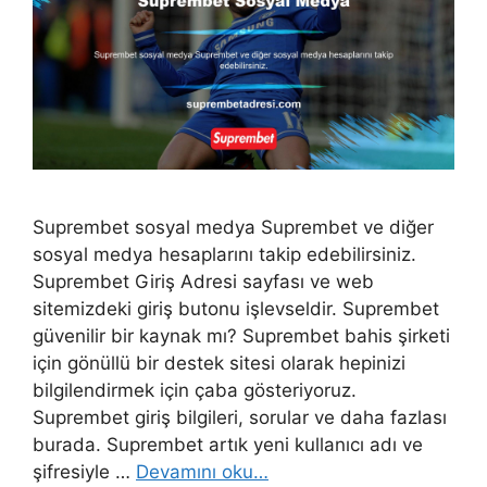
Suprembet sosyal medya Suprembet ve diğer
sosyal medya hesaplarını takip edebilirsiniz.
Suprembet Giriş Adresi sayfası ve web
sitemizdeki giriş butonu işlevseldir. Suprembet
güvenilir bir kaynak mı? Suprembet bahis şirketi
için gönüllü bir destek sitesi olarak hepinizi
bilgilendirmek için çaba gösteriyoruz.
Suprembet giriş bilgileri, sorular ve daha fazlası
burada. Suprembet artık yeni kullanıcı adı ve
şifresiyle …
Devamını oku…