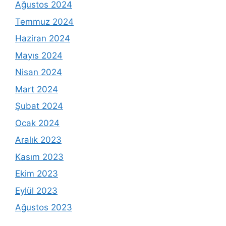
Ağustos 2024
Temmuz 2024
Haziran 2024
Mayıs 2024
Nisan 2024
Mart 2024
Şubat 2024
Ocak 2024
Aralık 2023
Kasım 2023
Ekim 2023
Eylül 2023
Ağustos 2023