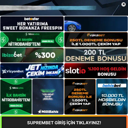
×
SUPREMBET GİRİŞ İÇİN TIKLAYINIZ!