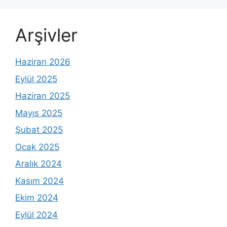
Arşivler
Haziran 2026
Eylül 2025
Haziran 2025
Mayıs 2025
Şubat 2025
Ocak 2025
Aralık 2024
Kasım 2024
Ekim 2024
Eylül 2024