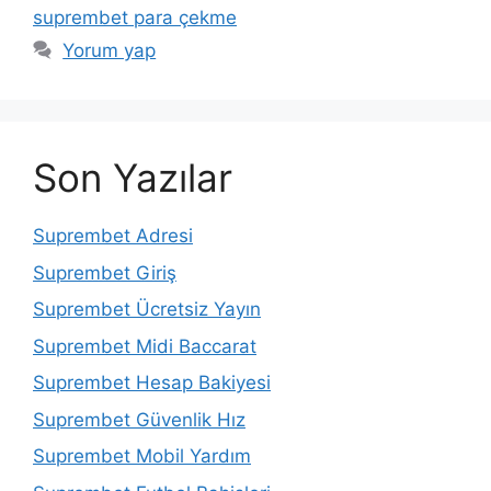
suprembet para çekme
Yorum yap
Son Yazılar
Suprembet Adresi
Suprembet Giriş
Suprembet Ücretsiz Yayın
Suprembet Midi Baccarat
Suprembet Hesap Bakiyesi
Suprembet Güvenlik Hız
Suprembet Mobil Yardım