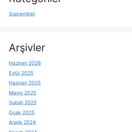
Suprembet
Arşivler
Haziran 2026
Eylül 2025
Haziran 2025
Mayıs 2025
Şubat 2025
Ocak 2025
Aralık 2024