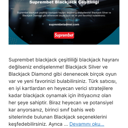
Suprembet blackjack çeşitliliği blackjack hayranı
değilseniz endişelenme! Blackjack Silver ve
Blackjack Diamond gibi denenecek birçok oyun
var ve yeni favorinizi bulabilirsiniz. Türk satıcısı,
en iyi kartlardan en heyecan verici stratejilere
kadar blackjack oynamak için ihtiyacınız olan
her şeye sahiptir. Biraz heyecan ve potansiyel
kar arıyorsanız, birinci sınıf bahis web
sitelerinde bulunan Blackjack seçeneklerini
keşfedebilirsiniz. Ayrıca …
Devamını oku…