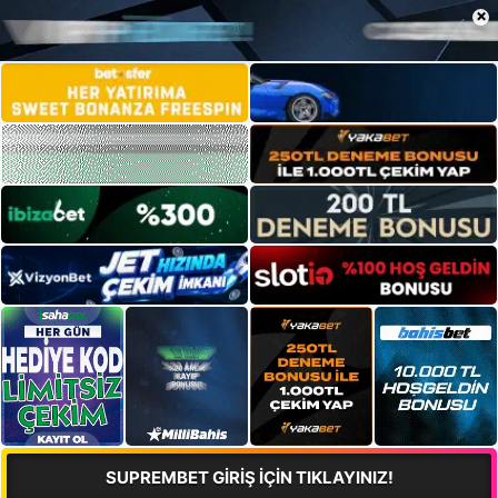
×
SUPREMBET GİRİŞ İÇİN TIKLAYINIZ!