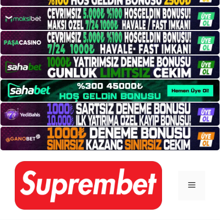
İçeriğe
atla
Menü