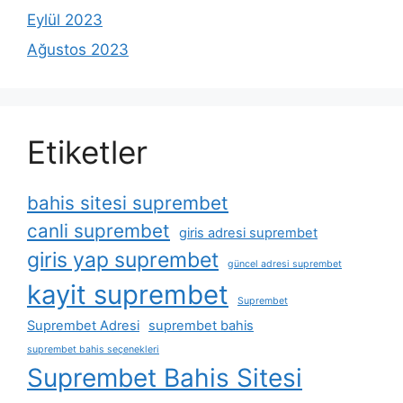
Eylül 2023
Ağustos 2023
Etiketler
bahis sitesi suprembet
canli suprembet
giris adresi suprembet
giris yap suprembet
güncel adresi suprembet
kayit suprembet
Suprembet
Suprembet Adresi
suprembet bahis
suprembet bahis seçenekleri
Suprembet Bahis Sitesi