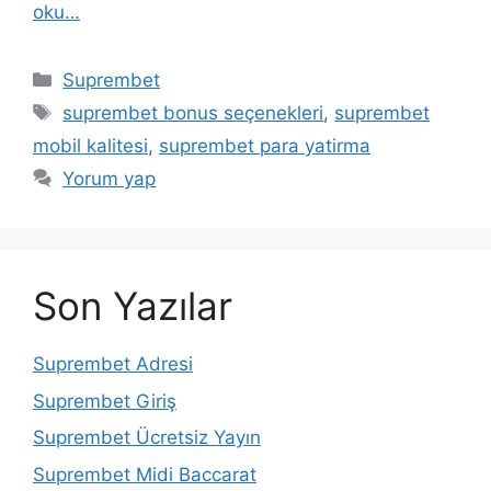
oku…
Kategoriler
Suprembet
Etiketler
suprembet bonus seçenekleri
,
suprembet
mobil kalitesi
,
suprembet para yatirma
Yorum yap
Son Yazılar
Suprembet Adresi
Suprembet Giriş
Suprembet Ücretsiz Yayın
Suprembet Midi Baccarat