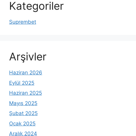
Kategoriler
Suprembet
Arşivler
Haziran 2026
Eylül 2025
Haziran 2025
Mayıs 2025
Şubat 2025
Ocak 2025
Aralık 2024