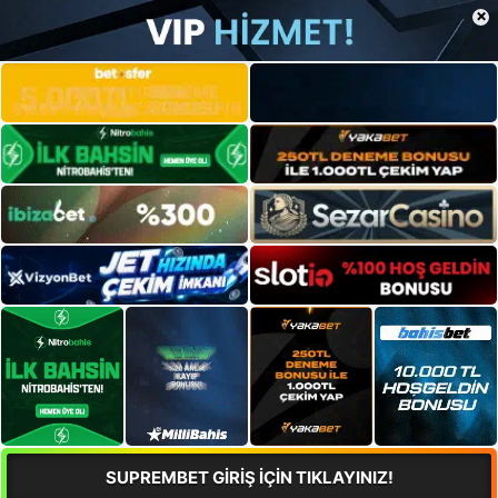
×
SUPREMBET GİRİŞ İÇİN TIKLAYINIZ!