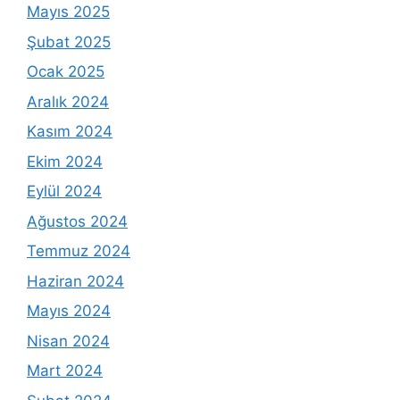
Mayıs 2025
Şubat 2025
Ocak 2025
Aralık 2024
Kasım 2024
Ekim 2024
Eylül 2024
Ağustos 2024
Temmuz 2024
Haziran 2024
Mayıs 2024
Nisan 2024
Mart 2024