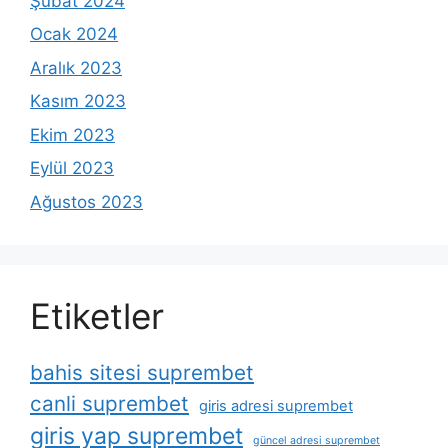
Şubat 2024
Ocak 2024
Aralık 2023
Kasım 2023
Ekim 2023
Eylül 2023
Ağustos 2023
Etiketler
bahis sitesi suprembet
canli suprembet
giris adresi suprembet
giris yap suprembet
güncel adresi suprembet