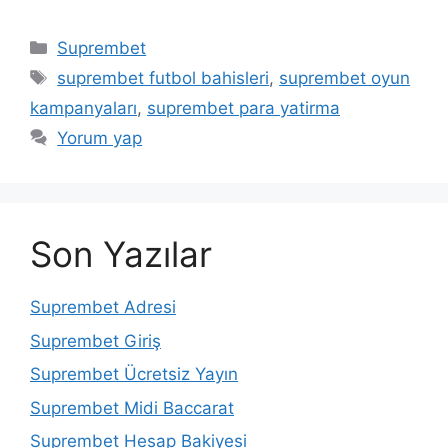
Kategoriler
Suprembet
Etiketler
suprembet futbol bahisleri
,
suprembet oyun
kampanyaları
,
suprembet para yatirma
Yorum yap
Son Yazılar
Suprembet Adresi
Suprembet Giriş
Suprembet Ücretsiz Yayın
Suprembet Midi Baccarat
Suprembet Hesap Bakiyesi