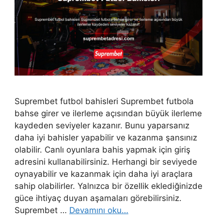
Suprembet futbol bahisleri Suprembet futbola
bahse girer ve ilerleme açısından büyük ilerleme
kaydeden seviyeler kazanır. Bunu yaparsanız
daha iyi bahisler yapabilir ve kazanma şansınız
olabilir. Canlı oyunlara bahis yapmak için giriş
adresini kullanabilirsiniz. Herhangi bir seviyede
oynayabilir ve kazanmak için daha iyi araçlara
sahip olabilirler. Yalnızca bir özellik eklediğinizde
güce ihtiyaç duyan aşamaları görebilirsiniz.
Suprembet …
Devamını oku…