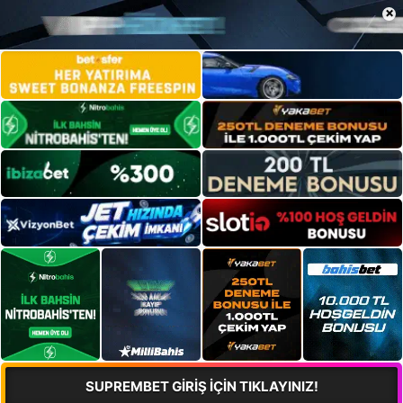
×
SUPREMBET GİRİŞ İÇİN TIKLAYINIZ!