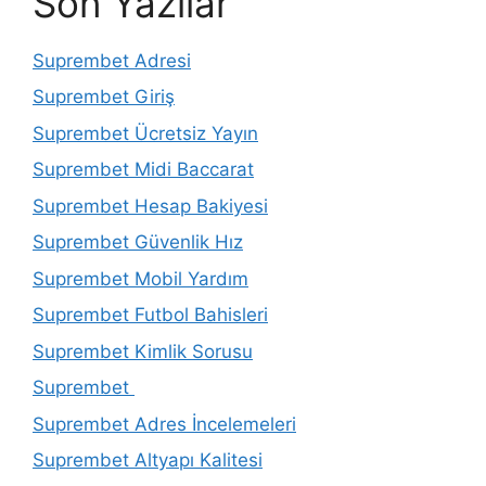
Son Yazılar
Suprembet Adresi
Suprembet Giriş
Suprembet Ücretsiz Yayın
Suprembet Midi Baccarat
Suprembet Hesap Bakiyesi
Suprembet Güvenlik Hız
Suprembet Mobil Yardım
Suprembet Futbol Bahisleri
Suprembet Kimlik Sorusu
Suprembet
Suprembet Adres İncelemeleri
Suprembet Altyapı Kalitesi