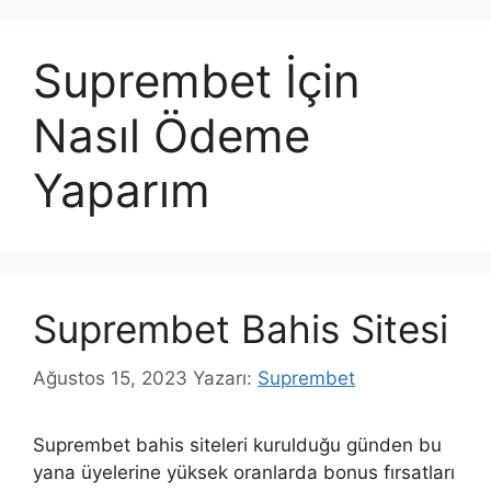
Suprembet İçin
Nasıl Ödeme
Yaparım
Suprembet Bahis Sitesi
Ağustos 15, 2023
Yazarı:
Suprembet
Suprembet bahis siteleri kurulduğu günden bu
yana üyelerine yüksek oranlarda bonus fırsatları