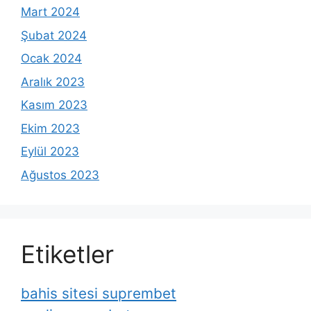
Mart 2024
Şubat 2024
Ocak 2024
Aralık 2023
Kasım 2023
Ekim 2023
Eylül 2023
Ağustos 2023
Etiketler
bahis sitesi suprembet