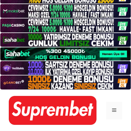
İçeriğe
atla
Menü