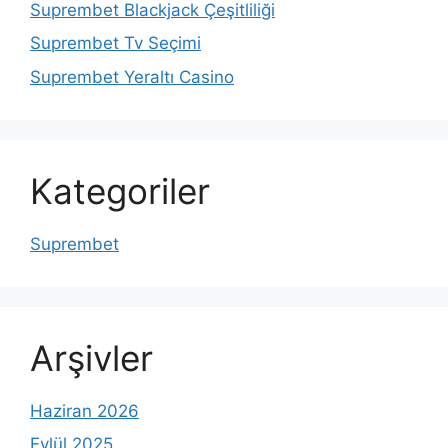
Suprembet Blackjack Çeşitliliği
Suprembet Tv Seçimi
Suprembet Yeraltı Casino
Kategoriler
Suprembet
Arşivler
Haziran 2026
Eylül 2025