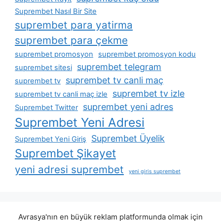
Suprembet Nasıl Bir Site
suprembet para yatirma
suprembet para çekme
suprembet promosyon
suprembet promosyon kodu
suprembet telegram
suprembet sitesi
suprembet tv canli maç
suprembet tv
suprembet tv izle
suprembet tv canli maç izle
suprembet yeni adres
Suprembet Twitter
Suprembet Yeni Adresi
Suprembet Üyelik
Suprembet Yeni Giriş
Suprembet Şikayet
yeni adresi suprembet
yeni giris suprembet
Avrasya'nın en büyük reklam platformunda olmak için