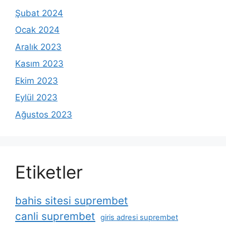
Şubat 2024
Ocak 2024
Aralık 2023
Kasım 2023
Ekim 2023
Eylül 2023
Ağustos 2023
Etiketler
bahis sitesi suprembet
canli suprembet
giris adresi suprembet