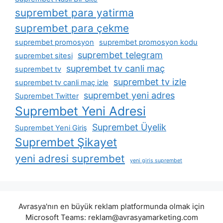
suprembet para yatirma
suprembet para çekme
suprembet promosyon
suprembet promosyon kodu
suprembet telegram
suprembet sitesi
suprembet tv canli maç
suprembet tv
suprembet tv izle
suprembet tv canli maç izle
suprembet yeni adres
Suprembet Twitter
Suprembet Yeni Adresi
Suprembet Üyelik
Suprembet Yeni Giriş
Suprembet Şikayet
yeni adresi suprembet
yeni giris suprembet
Avrasya'nın en büyük reklam platformunda olmak için
Microsoft Teams:
reklam@avrasyamarketing.com