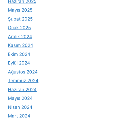
Haziran 2025
Mayıs 2025
Şubat 2025
Ocak 2025
Aralık 2024
Kasım 2024
Ekim 2024
Eylül 2024
Ağustos 2024
Temmuz 2024
Haziran 2024
Mayıs 2024
Nisan 2024
Mart 2024