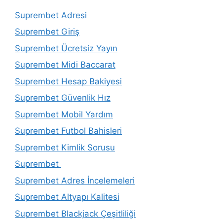
Suprembet Adresi
Suprembet Giriş
Suprembet Ücretsiz Yayın
Suprembet Midi Baccarat
Suprembet Hesap Bakiyesi
Suprembet Güvenlik Hız
Suprembet Mobil Yardım
Suprembet Futbol Bahisleri
Suprembet Kimlik Sorusu
Suprembet
Suprembet Adres İncelemeleri
Suprembet Altyapı Kalitesi
Suprembet Blackjack Çeşitliliği