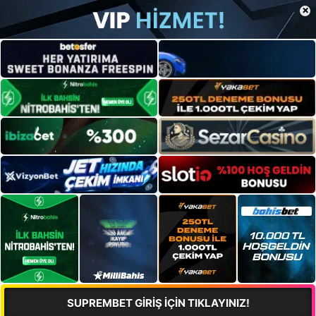
×
SUPREMBET GİRİŞ İÇİN TIKLAYINIZ!