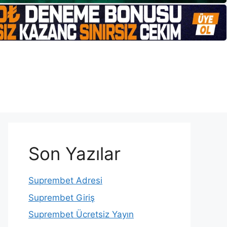
Son Yazılar
Suprembet Adresi
Suprembet Giriş
Suprembet Ücretsiz Yayın