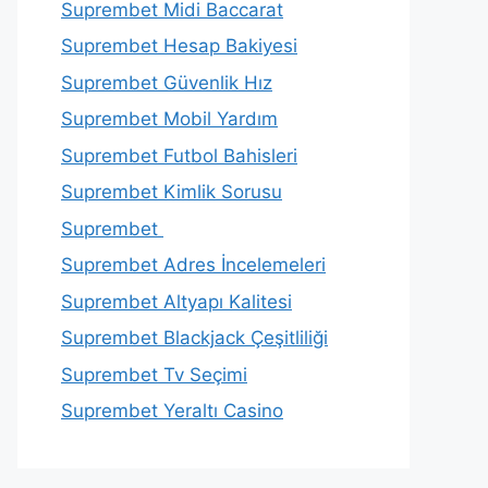
Suprembet Midi Baccarat
Suprembet Hesap Bakiyesi
Suprembet Güvenlik Hız
Suprembet Mobil Yardım
Suprembet Futbol Bahisleri
Suprembet Kimlik Sorusu
Suprembet
Suprembet Adres İncelemeleri
Suprembet Altyapı Kalitesi
Suprembet Blackjack Çeşitliliği
Suprembet Tv Seçimi
Suprembet Yeraltı Casino