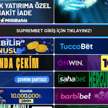
SUPREMBET GİRİŞ İÇİN TIKLAYINIZ!