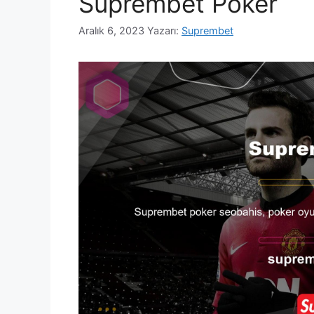
Suprembet Poker
Aralık 6, 2023
Yazarı:
Suprembet