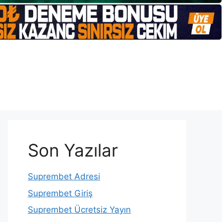
Son Yazılar
Suprembet Adresi
Suprembet Giriş
Suprembet Ücretsiz Yayın