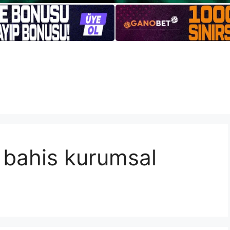
 bahis kurumsal