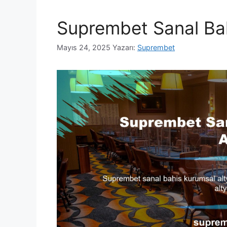
Suprembet Sanal Bah
Mayıs 24, 2025
Yazarı:
Suprembet