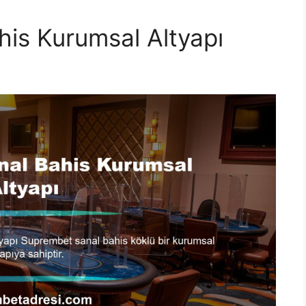
is Kurumsal Altyapı