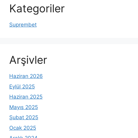
Kategoriler
Suprembet
Arşivler
Haziran 2026
Eylül 2025
Haziran 2025
Mayıs 2025
Şubat 2025
Ocak 2025