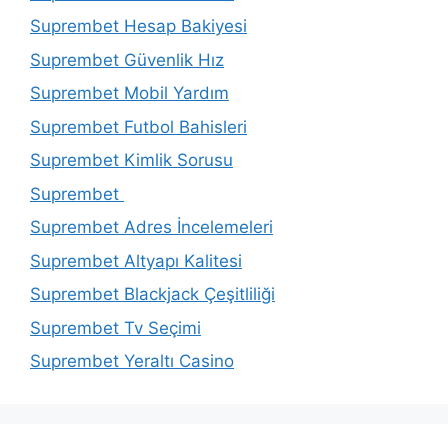
Suprembet Hesap Bakiyesi
Suprembet Güvenlik Hız
Suprembet Mobil Yardım
Suprembet Futbol Bahisleri
Suprembet Kimlik Sorusu
Suprembet
Suprembet Adres İncelemeleri
Suprembet Altyapı Kalitesi
Suprembet Blackjack Çeşitliliği
Suprembet Tv Seçimi
Suprembet Yeraltı Casino