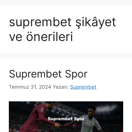
suprembet şikâyet
ve önerileri
Suprembet Spor
Temmuz 31, 2024
Yazarı:
Suprembet