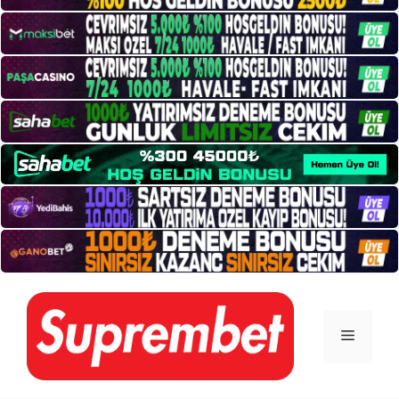
İçeriğe
atla
Menü