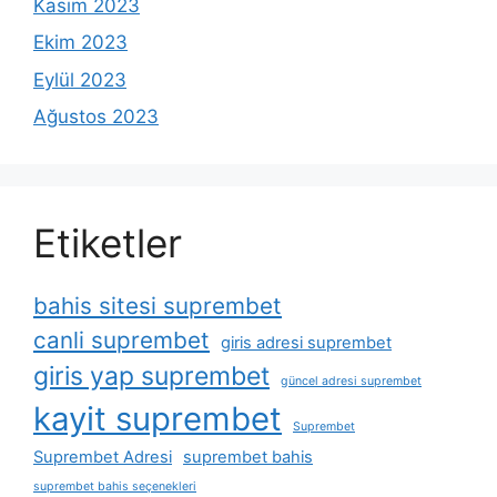
Kasım 2023
Ekim 2023
Eylül 2023
Ağustos 2023
Etiketler
bahis sitesi suprembet
canli suprembet
giris adresi suprembet
giris yap suprembet
güncel adresi suprembet
kayit suprembet
Suprembet
Suprembet Adresi
suprembet bahis
suprembet bahis seçenekleri