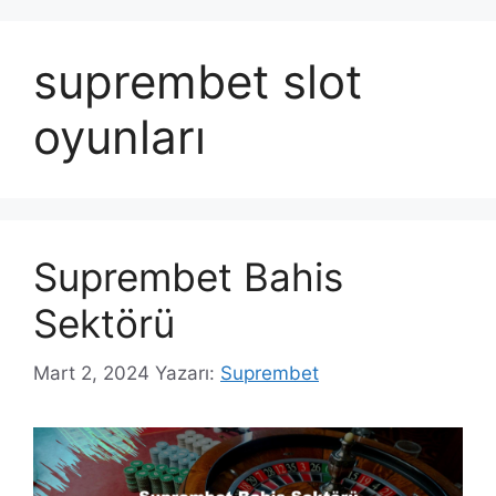
suprembet slot
oyunları
Suprembet Bahis
Sektörü
Mart 2, 2024
Yazarı:
Suprembet