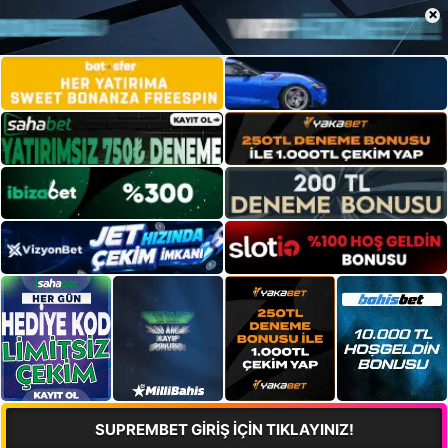
×
SUPREMBET GİRİŞ İÇİN TIKLAYINIZ!