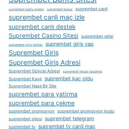
suprembet canli
suprembet bahis üyeleri
suprembet bonus
suprembet canli maç izle
suprembet canlı destek
Suprembet Casino Sitesi
suprembet girisi
suprembet giris yap
suprembet giris twitter
Suprembet Giriş
Suprembet Giriş Adresi
Suprembet Güncel Adresi
suprembet hesap kapatma
suprembet kaç oldu
Suprembet Kayıt
Suprembet Nasıl Bir Site
suprembet para yatirma
suprembet para çekme
suprembet promosyon
suprembet promosyon kodu
suprembet telegram
suprembet sitesi
suprembet tv canli maç
suprembet tv