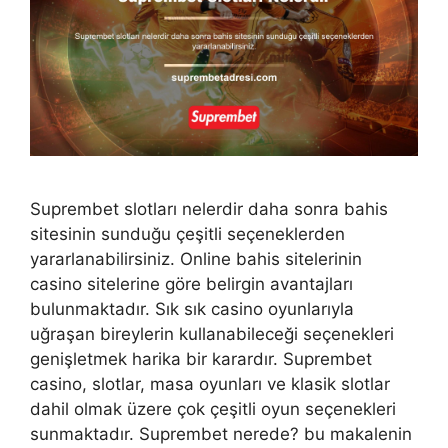
Suprembet slotları nelerdir daha sonra bahis
sitesinin sunduğu çeşitli seçeneklerden
yararlanabilirsiniz. Online bahis sitelerinin
casino sitelerine göre belirgin avantajları
bulunmaktadır. Sık sık casino oyunlarıyla
uğraşan bireylerin kullanabileceği seçenekleri
genişletmek harika bir karardır. Suprembet
casino, slotlar, masa oyunları ve klasik slotlar
dahil olmak üzere çok çeşitli oyun seçenekleri
sunmaktadır. Suprembet nerede? bu makalenin