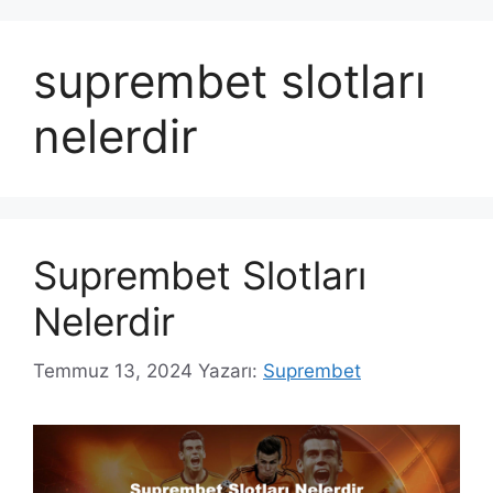
suprembet slotları
nelerdir
Suprembet Slotları
Nelerdir
Temmuz 13, 2024
Yazarı:
Suprembet