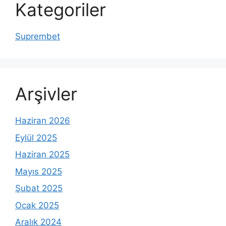
Kategoriler
Suprembet
Arşivler
Haziran 2026
Eylül 2025
Haziran 2025
Mayıs 2025
Şubat 2025
Ocak 2025
Aralık 2024