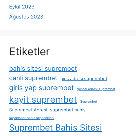
Eylül 2023
Ağustos 2023
Etiketler
bahis sitesi suprembet
canli suprembet
giris adresi suprembet
giris yap suprembet
güncel adresi suprembet
kayit suprembet
Suprembet
Suprembet Adresi
suprembet bahis
suprembet bahis seçenekleri
Suprembet Bahis Sitesi