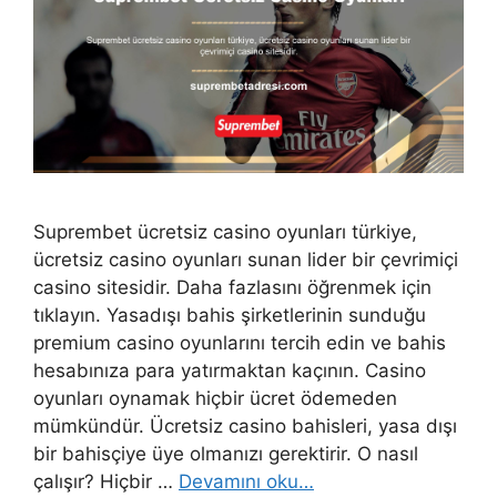
Suprembet ücretsiz casino oyunları türkiye,
ücretsiz casino oyunları sunan lider bir çevrimiçi
casino sitesidir. Daha fazlasını öğrenmek için
tıklayın. Yasadışı bahis şirketlerinin sunduğu
premium casino oyunlarını tercih edin ve bahis
hesabınıza para yatırmaktan kaçının. Casino
oyunları oynamak hiçbir ücret ödemeden
mümkündür. Ücretsiz casino bahisleri, yasa dışı
bir bahisçiye üye olmanızı gerektirir. O nasıl
çalışır? Hiçbir …
Devamını oku…