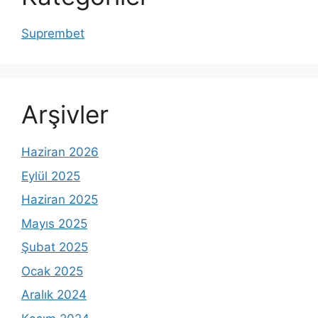
Suprembet
Arşivler
Haziran 2026
Eylül 2025
Haziran 2025
Mayıs 2025
Şubat 2025
Ocak 2025
Aralık 2024