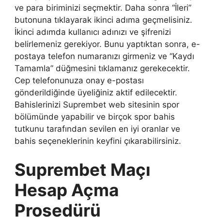
ve para biriminizi seçmektir. Daha sonra “İleri”
butonuna tıklayarak ikinci adıma geçmelisiniz.
İkinci adımda kullanıcı adınızı ve şifrenizi
belirlemeniz gerekiyor. Bunu yaptıktan sonra, e-
postaya telefon numaranızı girmeniz ve “Kaydı
Tamamla” düğmesini tıklamanız gerekecektir.
Cep telefonunuza onay e-postası
gönderildiğinde üyeliğiniz aktif edilecektir.
Bahislerinizi Suprembet web sitesinin spor
bölümünde yapabilir ve birçok spor bahis
tutkunu tarafından sevilen en iyi oranlar ve
bahis seçeneklerinin keyfini çıkarabilirsiniz.
Suprembet Maçı
Hesap Açma
Prosedürü