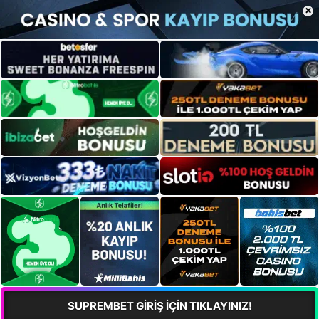
×
SUPREMBET GİRİŞ İÇİN TIKLAYINIZ!