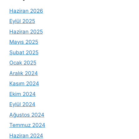
Haziran 2026
Eylül 2025
Haziran 2025
Mayıs 2025
Şubat 2025
Ocak 2025
Aralık 2024
Kasım 2024
Ekim 2024
Eylül 2024
Ağustos 2024
Temmuz 2024
Haziran 2024