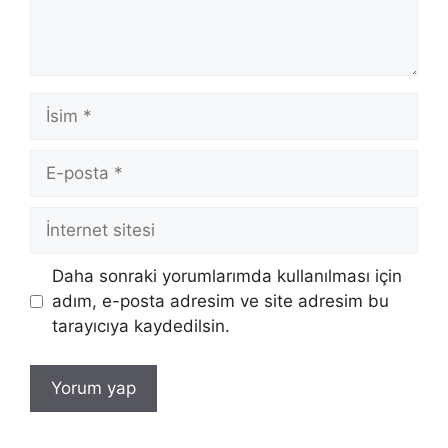
İsim
E-
posta
İnternet
sitesi
Daha sonraki yorumlarımda kullanılması için
adım, e-posta adresim ve site adresim bu
tarayıcıya kaydedilsin.