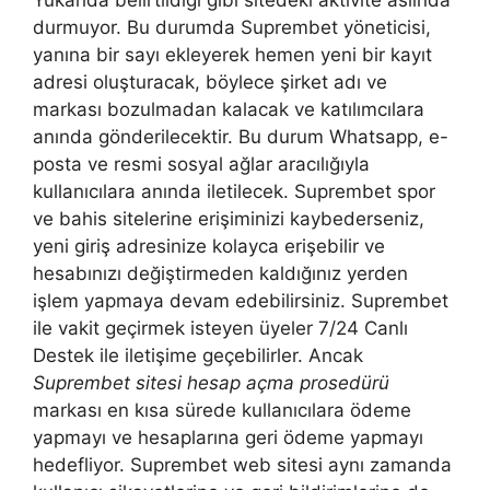
durmuyor. Bu durumda Suprembet yöneticisi,
yanına bir sayı ekleyerek hemen yeni bir kayıt
adresi oluşturacak, böylece şirket adı ve
markası bozulmadan kalacak ve katılımcılara
anında gönderilecektir. Bu durum Whatsapp, e-
posta ve resmi sosyal ağlar aracılığıyla
kullanıcılara anında iletilecek. Suprembet spor
ve bahis sitelerine erişiminizi kaybederseniz,
yeni giriş adresinize kolayca erişebilir ve
hesabınızı değiştirmeden kaldığınız yerden
işlem yapmaya devam edebilirsiniz. Suprembet
ile vakit geçirmek isteyen üyeler 7/24 Canlı
Destek ile iletişime geçebilirler. Ancak
Suprembet sitesi hesap açma prosedürü
markası en kısa sürede kullanıcılara ödeme
yapmayı ve hesaplarına geri ödeme yapmayı
hedefliyor. Suprembet web sitesi aynı zamanda