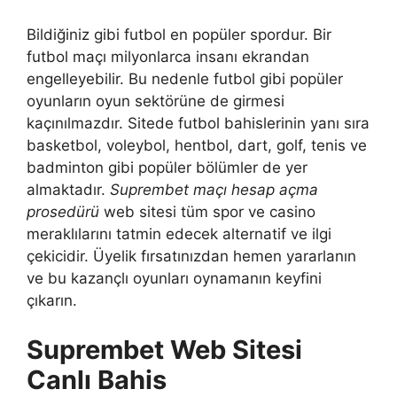
Bildiğiniz gibi futbol en popüler spordur. Bir
futbol maçı milyonlarca insanı ekrandan
engelleyebilir. Bu nedenle futbol gibi popüler
oyunların oyun sektörüne de girmesi
kaçınılmazdır. Sitede futbol bahislerinin yanı sıra
basketbol, ​​voleybol, hentbol, ​​dart, golf, tenis ve
badminton gibi popüler bölümler de yer
almaktadır.
Suprembet maçı hesap açma
prosedürü
web sitesi tüm spor ve casino
meraklılarını tatmin edecek alternatif ve ilgi
çekicidir. Üyelik fırsatınızdan hemen yararlanın
ve bu kazançlı oyunları oynamanın keyfini
çıkarın.
Suprembet Web Sitesi
Canlı Bahis