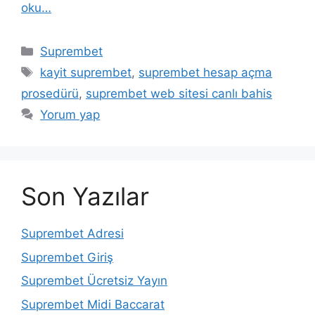
oku…
Kategoriler
Suprembet
Etiketler
kayit suprembet
,
suprembet hesap açma
prosedürü
,
suprembet web sitesi canlı bahis
Yorum yap
Son Yazılar
Suprembet Adresi
Suprembet Giriş
Suprembet Ücretsiz Yayın
Suprembet Midi Baccarat