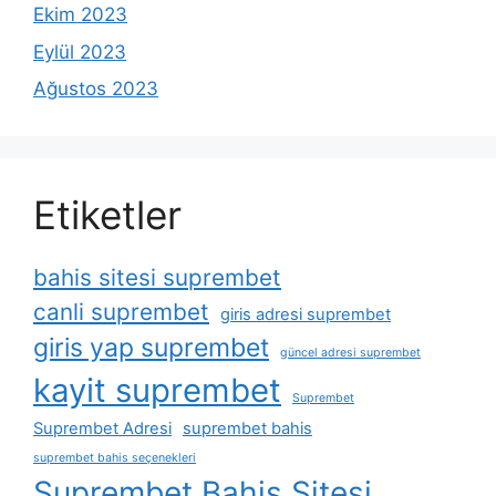
Ekim 2023
Eylül 2023
Ağustos 2023
Etiketler
bahis sitesi suprembet
canli suprembet
giris adresi suprembet
giris yap suprembet
güncel adresi suprembet
kayit suprembet
Suprembet
Suprembet Adresi
suprembet bahis
suprembet bahis seçenekleri
Suprembet Bahis Sitesi