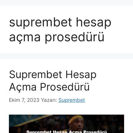
suprembet hesap
açma prosedürü
Suprembet Hesap
Açma Prosedürü
Ekim 7, 2023
Yazarı:
Suprembet