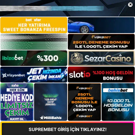
×
SUPREMBET GİRİŞ İÇİN TIKLAYINIZ!