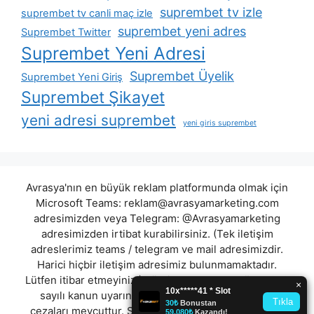
suprembet tv izle
suprembet tv canli maç izle
suprembet yeni adres
Suprembet Twitter
Suprembet Yeni Adresi
Suprembet Üyelik
Suprembet Yeni Giriş
Suprembet Şikayet
yeni adresi suprembet
yeni giris suprembet
Avrasya'nın en büyük reklam platformunda olmak için
Microsoft Teams:
reklam@avrasyamarketing.com
adresimizden veya Telegram: @Avrasyamarketing
adresimizden irtibat kurabilirsiniz. (Tek iletişim
adreslerimiz teams / telegram ve mail adresimizdir.
Harici hiçbir iletişim adresimiz bulunmamaktadır.
Lütfen itibar etmeyiniz.) Türkiye yasalarına göre 7258
sayılı kanun uyarınca yasa dışı bahis oynamanın
cezaları mevcuttur. Şu an bulunduğunuz site hiç bir