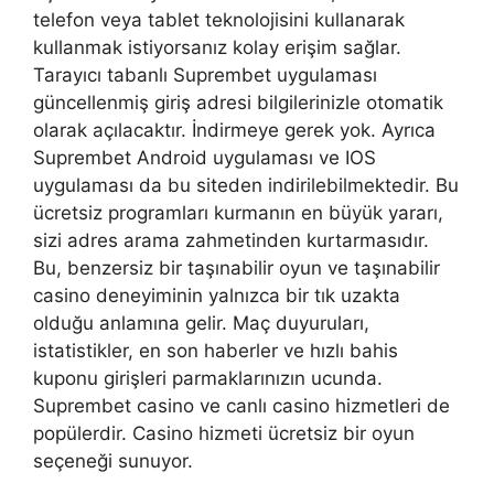
telefon veya tablet teknolojisini kullanarak
kullanmak istiyorsanız kolay erişim sağlar.
Tarayıcı tabanlı Suprembet uygulaması
güncellenmiş giriş adresi bilgilerinizle otomatik
olarak açılacaktır. İndirmeye gerek yok. Ayrıca
Suprembet Android uygulaması ve IOS
uygulaması da bu siteden indirilebilmektedir. Bu
ücretsiz programları kurmanın en büyük yararı,
sizi adres arama zahmetinden kurtarmasıdır.
Bu, benzersiz bir taşınabilir oyun ve taşınabilir
casino deneyiminin yalnızca bir tık uzakta
olduğu anlamına gelir. Maç duyuruları,
istatistikler, en son haberler ve hızlı bahis
kuponu girişleri parmaklarınızın ucunda.
Suprembet casino ve canlı casino hizmetleri de
popülerdir. Casino hizmeti ücretsiz bir oyun
seçeneği sunuyor.