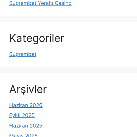
Suprembet Yeraltı Casino
Kategoriler
Suprembet
Arşivler
Haziran 2026
Eylül 2025
Haziran 2025
Mayıs 2025