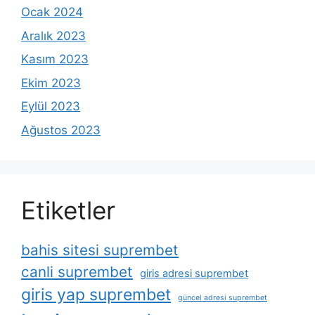
Ocak 2024
Aralık 2023
Kasım 2023
Ekim 2023
Eylül 2023
Ağustos 2023
Etiketler
bahis sitesi suprembet
canli suprembet
giris adresi suprembet
giris yap suprembet
güncel adresi suprembet