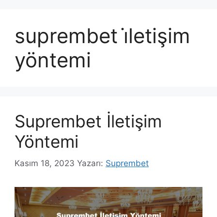
suprembet i̇letişim
yöntemi
Suprembet İletişim
Yöntemi
Kasım 18, 2023
Yazarı:
Suprembet