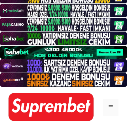
İçeriğe
atla
Menü