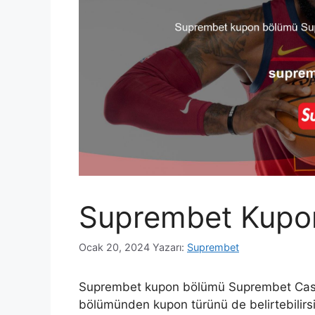
Suprembet Kupo
Ocak 20, 2024
Yazarı:
Suprembet
Suprembet kupon bölümü Suprembet Casino
bölümünden kupon türünü de belirtebilirsini