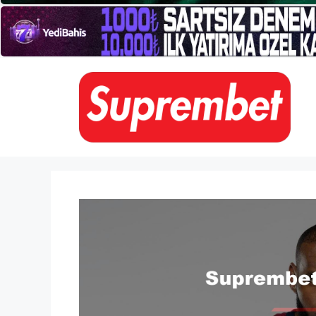
İçeriğe
atla