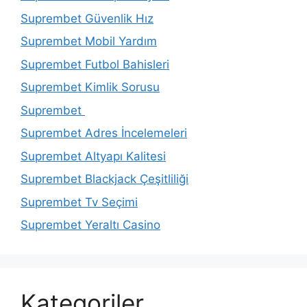
Suprembet Güvenlik Hız
Suprembet Mobil Yardım
Suprembet Futbol Bahisleri
Suprembet Kimlik Sorusu
Suprembet
Suprembet Adres İncelemeleri
Suprembet Altyapı Kalitesi
Suprembet Blackjack Çeşitliliği
Suprembet Tv Seçimi
Suprembet Yeraltı Casino
Kategoriler