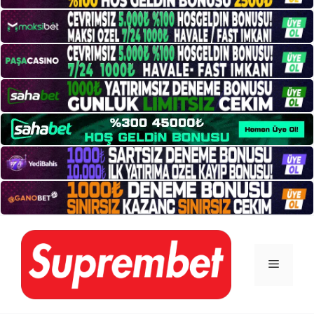
İçeriğe
atla
Menü