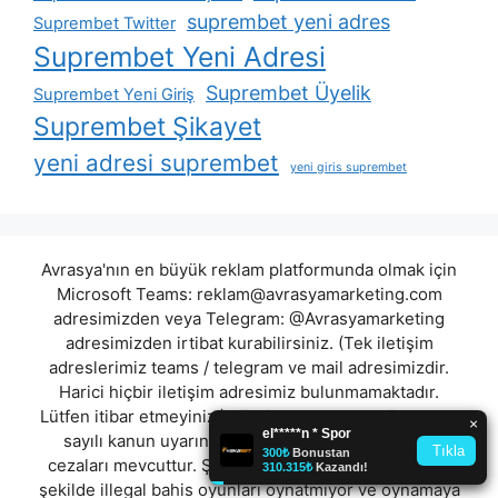
suprembet yeni adres
Suprembet Twitter
Suprembet Yeni Adresi
Suprembet Üyelik
Suprembet Yeni Giriş
Suprembet Şikayet
yeni adresi suprembet
yeni giris suprembet
Avrasya'nın en büyük reklam platformunda olmak için
Microsoft Teams:
reklam@avrasyamarketing.com
adresimizden veya Telegram: @Avrasyamarketing
adresimizden irtibat kurabilirsiniz. (Tek iletişim
adreslerimiz teams / telegram ve mail adresimizdir.
Harici hiçbir iletişim adresimiz bulunmamaktadır.
Lütfen itibar etmeyiniz.) Türkiye yasalarına göre 7258
sayılı kanun uyarınca yasa dışı bahis oynamanın
cezaları mevcuttur. Şu an bulunduğunuz site hiç bir
şekilde illegal bahis oyunları oynatmıyor ve oynamaya