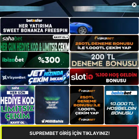
×
SUPREMBET GİRİŞ İÇİN TIKLAYINIZ!