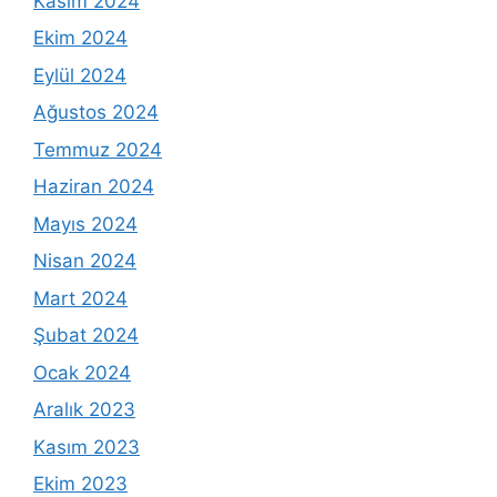
Kasım 2024
Ekim 2024
Eylül 2024
Ağustos 2024
Temmuz 2024
Haziran 2024
Mayıs 2024
Nisan 2024
Mart 2024
Şubat 2024
Ocak 2024
Aralık 2023
Kasım 2023
Ekim 2023