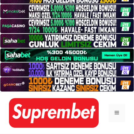
İçeriğe
atla
Menü