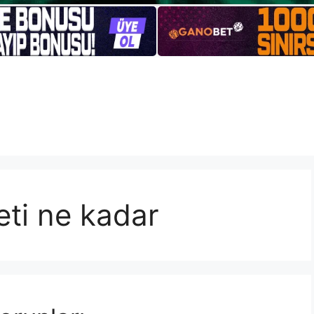
ti ne kadar