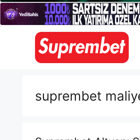
İçeriğe
atla
suprembet maliye