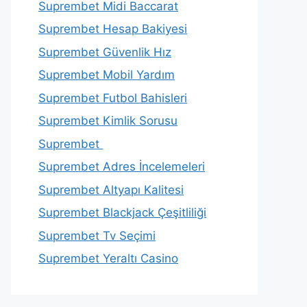
Suprembet Midi Baccarat
Suprembet Hesap Bakiyesi
Suprembet Güvenlik Hız
Suprembet Mobil Yardım
Suprembet Futbol Bahisleri
Suprembet Kimlik Sorusu
Suprembet
Suprembet Adres İncelemeleri
Suprembet Altyapı Kalitesi
Suprembet Blackjack Çeşitliliği
Suprembet Tv Seçimi
Suprembet Yeraltı Casino